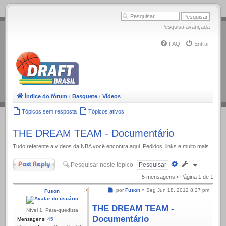
.
Pesquisa avançada
FAQ
Entrar
Índice do fórum
‹
Basquete
‹
Vídeos
Tópicos sem resposta
Tópicos ativos
THE DREAM TEAM - Documentário
Tudo referente a ví­deos da NBA você encontra aqui. Pedidos, links e muito mais...
Responder
Pesquisa
avançada
5 mensagens • Página
1
de
1
Mensagem
por
Fuson
»
Seg Jun 18, 2012 8:27 pm
Fuson
THE DREAM TEAM -
Nível 1: Pára-quedista
Documentário
Mensagens:
45