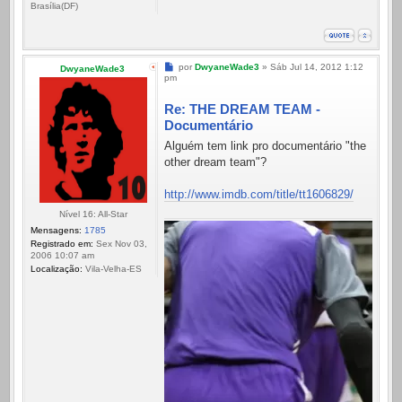
Brasília(DF)
Mensagem
por
DwyaneWade3
»
Sáb Jul 14, 2012 1:12
DwyaneWade3
pm
Re: THE DREAM TEAM -
Documentário
Alguém tem link pro documentário "the
other dream team"?
http://www.imdb.com/title/tt1606829/
Nível 16: All-Star
Mensagens:
1785
Registrado em:
Sex Nov 03,
2006 10:07 am
Localização:
Vila-Velha-ES