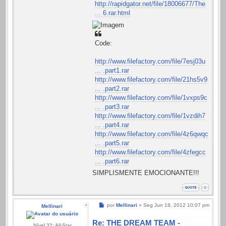
http://rapidgator.net/file/18006677/The
... 6.rar.html
Code:
http://www.filefactory.com/file/7esj03u
... .part1.rar
http://www.filefactory.com/file/21hs5v9
... .part2.rar
http://www.filefactory.com/file/1vxps9c
... .part3.rar
http://www.filefactory.com/file/1vzdih7
... .part4.rar
http://www.filefactory.com/file/4z6qwqc
... .part5.rar
http://www.filefactory.com/file/4zfegcc
... .part6.rar
SIMPLISMENTE EMOCIONANTE!!!
Mensagem
por
Mellinari
»
Seg Jun 18, 2012 10:07 pm
Mellinari
Re: THE DREAM TEAM -
Nível 32: All-Star