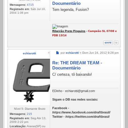
Documentário
Mensagens:
4715
Registrado em:
Sáb Jul 10,
Tem legenda, Fusion?
2004 1:36 pm
Ribeirão Preto Pinguins
-
Campeão SL 07/08 e
FDB 13/14
Mensagem
por
echiarotti
»
Dom Jun 24, 2012 9:28 pm
echiarotti
Re: THE DREAM TEAM -
Documentário
C/ certeza, tô baixando!
EDinho - echiarotti@gmail.com
Sigam o DB nas redes sociais:
Facebook -
Nível 5: Diamante Bruto
https://www.facebook.com/draftbrasil/
Mensagens:
215
Twitter -
https://twitter.com/draftbrasil
Registrado em:
Seg Abr 13,
2009 2:22 pm
Localização:
Araras(SP) ou