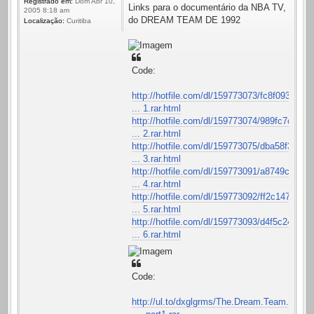
Registrado em:
Dom Abr 10,
Links para o documentário da NBA TV,
2005 8:18 am
do DREAM TEAM DE 1992
Localização:
Curitiba
Code:
http://hotfile.com/dl/159773073/fc8f093
... 1.rar.html
http://hotfile.com/dl/159773074/989fc7c
... 2.rar.html
http://hotfile.com/dl/159773075/dba58f3
... 3.rar.html
http://hotfile.com/dl/159773091/a8749c2
... 4.rar.html
http://hotfile.com/dl/159773092/ff2c147
... 5.rar.html
http://hotfile.com/dl/159773093/d4f5c24
... 6.rar.html
Code:
http://ul.to/dxglgrms/The.Dream.Team.Ke