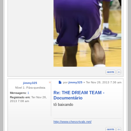
Mensagem
por
jimmy325
»
Ter Nov 26, 2013 7:36 am
jimmy325
Nível 1: Pára-quedista
Re: THE DREAM TEAM -
Mensagens:
1
Documentário
Registrado em:
Ter Nov 26,
2013 7:08 am
tô baixando
http://www.chessrivals.net/