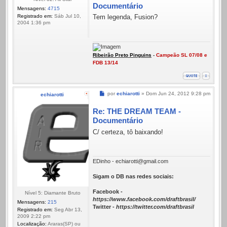
Documentário
Mensagens:
4715
Registrado em:
Sáb Jul 10,
Tem legenda, Fusion?
2004 1:36 pm
Ribeirão Preto Pinguins
-
Campeão SL 07/08 e
FDB 13/14
Mensagem
por
echiarotti
»
Dom Jun 24, 2012 9:28 pm
echiarotti
Re: THE DREAM TEAM -
Documentário
C/ certeza, tô baixando!
EDinho - echiarotti@gmail.com
Sigam o DB nas redes sociais:
Facebook -
Nível 5: Diamante Bruto
https://www.facebook.com/draftbrasil/
Mensagens:
215
Twitter -
https://twitter.com/draftbrasil
Registrado em:
Seg Abr 13,
2009 2:22 pm
Localização:
Araras(SP) ou