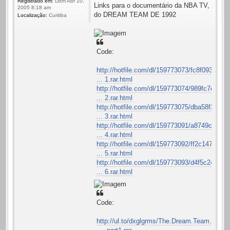
Registrado em:
Dom Abr 10,
Links para o documentário da NBA TV,
2005 8:18 am
do DREAM TEAM DE 1992
Localização:
Curitiba
Code:
http://hotfile.com/dl/159773073/fc8f093
... 1.rar.html
http://hotfile.com/dl/159773074/989fc7c
... 2.rar.html
http://hotfile.com/dl/159773075/dba58f3
... 3.rar.html
http://hotfile.com/dl/159773091/a8749c2
... 4.rar.html
http://hotfile.com/dl/159773092/ff2c147
... 5.rar.html
http://hotfile.com/dl/159773093/d4f5c24
... 6.rar.html
Code:
http://ul.to/dxglgrms/The.Dream.Team.Ke