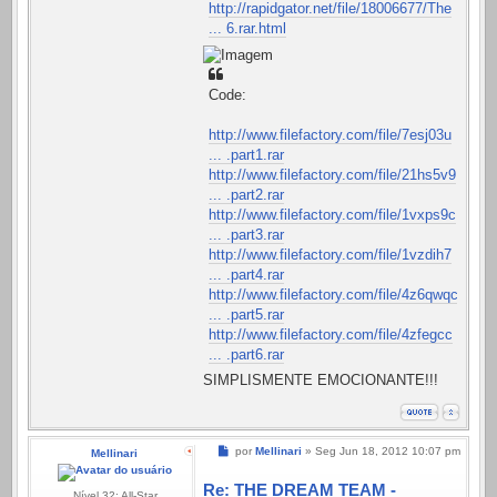
http://rapidgator.net/file/18006677/The
... 6.rar.html
Code:
http://www.filefactory.com/file/7esj03u
... .part1.rar
http://www.filefactory.com/file/21hs5v9
... .part2.rar
http://www.filefactory.com/file/1vxps9c
... .part3.rar
http://www.filefactory.com/file/1vzdih7
... .part4.rar
http://www.filefactory.com/file/4z6qwqc
... .part5.rar
http://www.filefactory.com/file/4zfegcc
... .part6.rar
SIMPLISMENTE EMOCIONANTE!!!
Mensagem
por
Mellinari
»
Seg Jun 18, 2012 10:07 pm
Mellinari
Re: THE DREAM TEAM -
Nível 32: All-Star