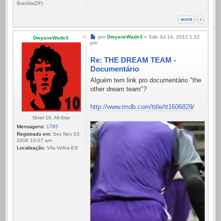
Brasília(DF)
Mensagem
por
DwyaneWade3
»
Sáb Jul 14, 2012 1:12
DwyaneWade3
pm
Re: THE DREAM TEAM -
Documentário
Alguém tem link pro documentário "the
other dream team"?
http://www.imdb.com/title/tt1606829/
Nível 16: All-Star
Mensagens:
1785
Registrado em:
Sex Nov 03,
2006 10:07 am
Localização:
Vila-Velha-ES