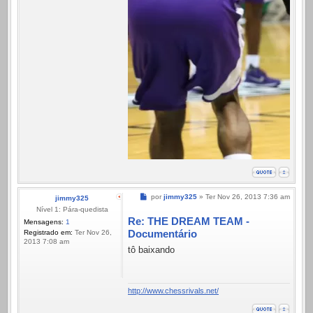
Mensagem
por
jimmy325
»
Ter Nov 26, 2013 7:36 am
jimmy325
Nível 1: Pára-quedista
Re: THE DREAM TEAM -
Mensagens:
1
Documentário
Registrado em:
Ter Nov 26,
2013 7:08 am
tô baixando
http://www.chessrivals.net/