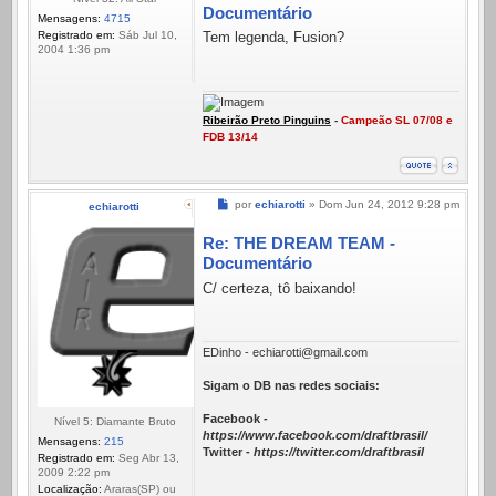
Documentário
Mensagens:
4715
Registrado em:
Sáb Jul 10,
Tem legenda, Fusion?
2004 1:36 pm
Ribeirão Preto Pinguins
-
Campeão SL 07/08 e
FDB 13/14
Mensagem
por
echiarotti
»
Dom Jun 24, 2012 9:28 pm
echiarotti
Re: THE DREAM TEAM -
Documentário
C/ certeza, tô baixando!
EDinho - echiarotti@gmail.com
Sigam o DB nas redes sociais:
Facebook -
Nível 5: Diamante Bruto
https://www.facebook.com/draftbrasil/
Mensagens:
215
Twitter -
https://twitter.com/draftbrasil
Registrado em:
Seg Abr 13,
2009 2:22 pm
Localização:
Araras(SP) ou