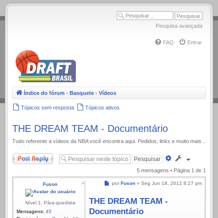
.
Pesquisa avançada
FAQ
Entrar
Índice do fórum
‹
Basquete
‹
Vídeos
Tópicos sem resposta
Tópicos ativos
THE DREAM TEAM - Documentário
Tudo referente a ví­deos da NBA você encontra aqui. Pedidos, links e muito mais...
Responder
Pesquisa
avançada
5 mensagens • Página
1
de
1
Mensagem
por
Fuson
»
Seg Jun 18, 2012 8:27 pm
Fuson
THE DREAM TEAM -
Nível 1: Pára-quedista
Documentário
Mensagens:
45