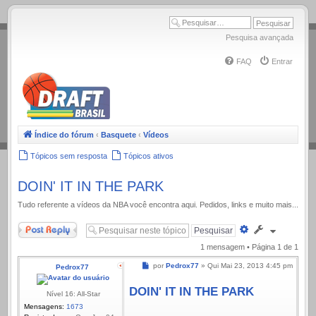
.
Pesquisa avançada
FAQ
Entrar
Índice do fórum
‹
Basquete
‹
Vídeos
Tópicos sem resposta
Tópicos ativos
DOIN' IT IN THE PARK
Tudo referente a ví­deos da NBA você encontra aqui. Pedidos, links e muito mais...
Responder
Pesquisa
avançada
1 mensagem • Página
1
de
1
Mensagem
por
Pedrox77
»
Qui Mai 23, 2013 4:45 pm
Pedrox77
DOIN' IT IN THE PARK
Nível 16: All-Star
Mensagens:
1673