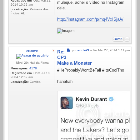
Registrado em:
Qua Mai 21,
muleque, achei o vídeo no Instagram
2014 10:52 am
dele.
Localização:
Palmeira dos
Índios, AL
http://instagram.com/p/mq4VxISjaA/
Mensagem
por
erick#9
»
Ter Mai 27, 2014 1:11 pm
erick#9
Re:
CP3
Make a Monster
Nível 29: Hall da Fama
Mensagens:
4178
#HeProbablyWontBeTall #ItsCoolTho
Registrado em:
Dom Jul 18,
2004 12:52 am
hahahah
Localização:
Curitiba