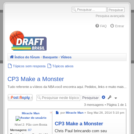
.
Pesquisa avançada
FAQ
Entrar
Índice do fórum
‹
Basquete
‹
Vídeos
Tópicos sem resposta
Tópicos ativos
CP3 Make a Monster
Tudo referente a ví­deos da NBA você encontra aqui. Pedidos, links e muito mais...
Responder
Pesquisa
avançada
3 mensagens • Página
1
de
1
Mensagem
por
Miracle Man
»
Seg Mai 26, 2014 5:10 pm
Miracle Man
CP3 Make a Monster
Nível 2: Pão com Bosta
Mensagens:
87
Chris Paul brincando com seu