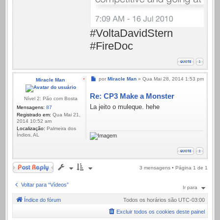
#VoltaDavidStern
#FireDoc
Mensagem
por
Miracle Man
»
Qua Mai 28, 2014 1:53 pm
Miracle Man
Re: CP3 Make a Monster
Nível 2: Pão com Bosta
La jeito o muleque. hehe
Mensagens:
87
Registrado em:
Qua Mai 21,
2014 10:52 am
Localização:
Palmeira dos
Índios, AL
Responder
3 mensagens • Página
1
de
1
Voltar para “Vídeos”
Ir para
Índice do fórum
Todos os horários são
UTC-03:00
Excluir todos os cookies deste painel