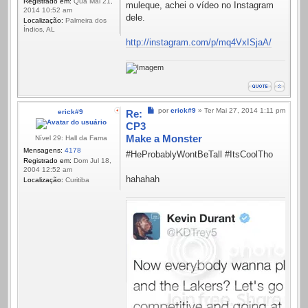
Registrado em:
Qua Mai 21,
muleque, achei o vídeo no Instagram
2014 10:52 am
dele.
Localização:
Palmeira dos
Índios, AL
http://instagram.com/p/mq4VxISjaA/
Mensagem
por
erick#9
»
Ter Mai 27, 2014 1:11 pm
erick#9
Re:
CP3
Make a Monster
Nível 29: Hall da Fama
Mensagens:
4178
#HeProbablyWontBeTall #ItsCoolTho
Registrado em:
Dom Jul 18,
2004 12:52 am
hahahah
Localização:
Curitiba