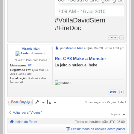
#VoltaDavidStern
#FireDoc
Mensagem
por
Miracle Man
»
Qua Mai 28, 2014 1:53 pm
Miracle Man
Re: CP3 Make a Monster
Nível 2: Pão com Bosta
La jeito o muleque. hehe
Mensagens:
87
Registrado em:
Qua Mai 21,
2014 10:52 am
Localização:
Palmeira dos
Índios, AL
Responder
3 mensagens • Página
1
de
1
Voltar para “Vídeos”
Ir para
Índice do fórum
Todos os horários são
UTC-03:00
Excluir todos os cookies deste painel