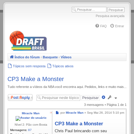
.
Pesquisa avançada
FAQ
Entrar
Índice do fórum
‹
Basquete
‹
Vídeos
Tópicos sem resposta
Tópicos ativos
CP3 Make a Monster
Tudo referente a ví­deos da NBA você encontra aqui. Pedidos, links e muito mais...
Responder
Pesquisa
avançada
3 mensagens • Página
1
de
1
Mensagem
por
Miracle Man
»
Seg Mai 26, 2014 5:10 pm
Miracle Man
CP3 Make a Monster
Nível 2: Pão com Bosta
Mensagens:
87
Chris Paul brincando com seu