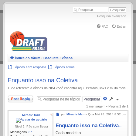
.
Pesquisa avançada
FAQ
Entrar
Índice do fórum
‹
Basquete
‹
Vídeos
Tópicos sem resposta
Tópicos ativos
Enquanto isso na Coletiva..
Tudo referente a ví­deos da NBA você encontra aqui. Pedidos, links e muito mais...
Responder
Pesquisa
avançada
1 mensagem • Página
1
de
1
Mensagem
por
Miracle Man
»
Qua Mai 28, 2014 8:52 pm
Miracle Man
Enquanto isso na Coletiva..
Nível 2: Pão com Bosta
Mensagens:
87
Cada modelito..