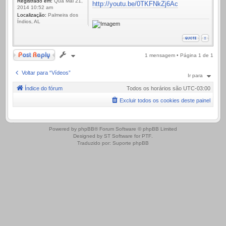
Registrado em:
Qua Mai 21,
http://youtu.be/0TKFNkZj6Ac
2014 10:52 am
Localização:
Palmeira dos
Índios, AL
Responder
1 mensagem • Página
1
de
1
Voltar para “Vídeos”
Ir para
Índice do fórum
Todos os horários são
UTC-03:00
Excluir todos os cookies deste painel
.
Powered by
phpBB
® Forum Software © phpBB Limited
Designed by
ST Software
for
PTF
.
Traduzido por:
Suporte phpBB