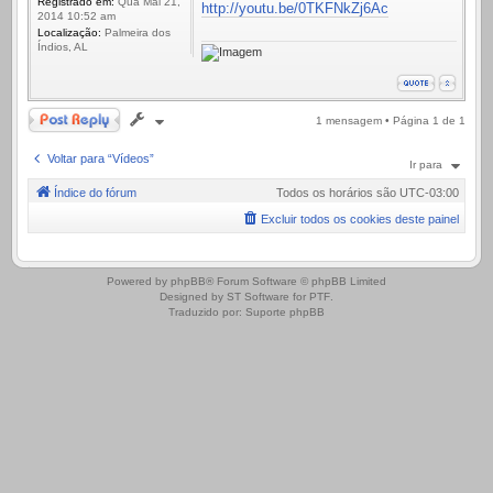
Registrado em:
Qua Mai 21,
http://youtu.be/0TKFNkZj6Ac
2014 10:52 am
Localização:
Palmeira dos
Índios, AL
Responder
1 mensagem • Página
1
de
1
Voltar para “Vídeos”
Ir para
Índice do fórum
Todos os horários são
UTC-03:00
Excluir todos os cookies deste painel
.
Powered by
phpBB
® Forum Software © phpBB Limited
Designed by
ST Software
for
PTF
.
Traduzido por:
Suporte phpBB