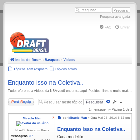
.
Pesquisa avançada
FAQ
Entrar
Índice do fórum
‹
Basquete
‹
Vídeos
Tópicos sem resposta
Tópicos ativos
Enquanto isso na Coletiva..
Tudo referente a ví­deos da NBA você encontra aqui. Pedidos, links e muito mais...
Responder
Pesquisa
avançada
1 mensagem • Página
1
de
1
Mensagem
por
Miracle Man
»
Qua Mai 28, 2014 8:52 pm
Miracle Man
Enquanto isso na Coletiva..
Nível 2: Pão com Bosta
Mensagens:
87
Cada modelito..