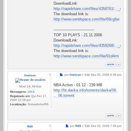
DownloadLink:
http://rapidshare.com/files/4358761/..._defa.a
The download link is:
http://www.sendspace.com/file/69cg6w
-----------------------------------
TOP 10 PLAYS - 21.11.2006
DownloadLink:
http://rapidshare.com/files/4359268/..._defa.r
The download link is:
http://www.sendspace.com/file/91d4rm
Mensagem
por
linelson
»
Sáb Dez 02, 2006 6:38 pm
linelson
NBA Action - 01.12 - 239 MB
Nível 16: All-Star
http://bt.davka.info/torrents/davka/06.
Mensagens:
1614
... 06.torrent
Registrado em:
Qui Fev 17,
2005 12:19 pm
Localização:
Sobradinho/RS
Mensagem
por
R49
»
Sáb Dez 02, 2006 7:49 pm
R49