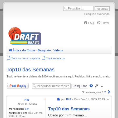
.
Pesquisa avançada
FAQ
Entrar
Índice do fórum
‹
Basquete
‹
Vídeos
Tópicos sem resposta
Tópicos ativos
Top10 das Semanas
Tudo referente a ví­deos da NBA você encontra aqui. Pedidos, links e muito mais...
Responder
Pesquisa
avançada
Próx
38 mensagens
1
2
Mensagem
por
R49
»
Dom Dez 11, 2005 12:13 pm
R49
Nível 11: Adulto
Top10 das Semanas
Mensagens:
834
Registrado em:
Sáb Jan 01,
Upado por mim mesmo...
2005 2:19 am