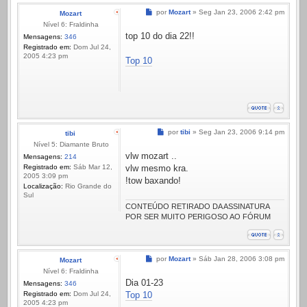
Mensagem
por
Mozart
»
Seg Jan 23, 2006 2:42 pm
Mozart
Nível 6: Fraldinha
top 10 do dia 22!!
Mensagens:
346
Registrado em:
Dom Jul 24,
2005 4:23 pm
Top 10
Mensagem
por
tibi
»
Seg Jan 23, 2006 9:14 pm
tibi
Nível 5: Diamante Bruto
vlw mozart ..
Mensagens:
214
Registrado em:
Sáb Mar 12,
vlw mesmo kra.
2005 3:09 pm
!tow baxando!
Localização:
Rio Grande do
Sul
CONTEÚDO RETIRADO DA ASSINATURA
POR SER MUITO PERIGOSO AO FÓRUM
Mensagem
por
Mozart
»
Sáb Jan 28, 2006 3:08 pm
Mozart
Nível 6: Fraldinha
Dia 01-23
Mensagens:
346
Registrado em:
Dom Jul 24,
Top 10
2005 4:23 pm