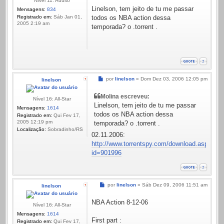
Nível 11: Adulto
Linelson, tem jeito de tu me passar
Mensagens:
834
Registrado em:
Sáb Jan 01,
todos os NBA action dessa
2005 2:19 am
temporada? o .torrent .
Mensagem
por
linelson
»
Dom Dez 03, 2006 12:05 pm
linelson
Molina escreveu:
Nível 16: All-Star
Linelson, tem jeito de tu me passar
Mensagens:
1614
todos os NBA action dessa
Registrado em:
Qui Fev 17,
2005 12:19 pm
temporada? o .torrent .
Localização:
Sobradinho/RS
02.11.2006:
http://www.torrentspy.com/download.asp?
id=901996
Mensagem
por
linelson
»
Sáb Dez 09, 2006 11:51 am
linelson
NBA Action 8-12-06
Nível 16: All-Star
Mensagens:
1614
First part :
Registrado em:
Qui Fev 17,