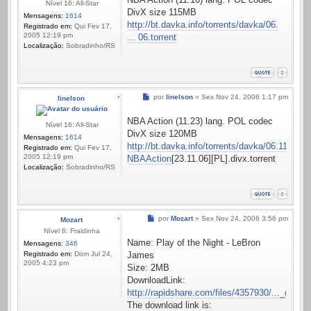
Nível 16: All-Star
DivX size 115MB
Mensagens:
1614
http://bt.davka.info/torrents/davka/06.
Registrado em:
Qui Fev 17,
2005 12:19 pm
... 06.torrent
Localização:
Sobradinho/RS
Mensagem
por
linelson
»
Sex Nov 24, 2006 1:17 pm
linelson
NBA Action (11.23) lang. POL codec
Nível 16: All-Star
DivX size 120MB
Mensagens:
1614
http://bt.davka.info/torrents/davka/06.11.24-
Registrado em:
Qui Fev 17,
2005 12:19 pm
NBAAction
[23.11.06][PL].divx.torrent
Localização:
Sobradinho/RS
Mensagem
por
Mozart
»
Sex Nov 24, 2006 3:56 pm
Mozart
Nível 6: Fraldinha
Name: Play of the Night - LeBron
Mensagens:
346
Registrado em:
Dom Jul 24,
James
2005 4:23 pm
Size: 2MB
DownloadLink:
http://rapidshare.com/files/4357930/..._defa.a
The download link is: