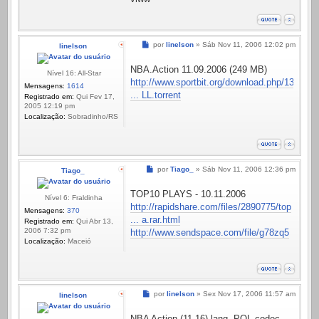
Mensagem
por
linelson
»
Sáb Nov 11, 2006 12:02 pm
linelson
NBA.Action 11.09.2006 (249 MB)
Nível 16: All-Star
http://www.sportbit.org/download.php/13
Mensagens:
1614
... LL.torrent
Registrado em:
Qui Fev 17,
2005 12:19 pm
Localização:
Sobradinho/RS
Mensagem
por
Tiago_
»
Sáb Nov 11, 2006 12:36 pm
Tiago_
TOP10 PLAYS - 10.11.2006
Nível 6: Fraldinha
http://rapidshare.com/files/2890775/top
Mensagens:
370
... a.rar.html
Registrado em:
Qui Abr 13,
2006 7:32 pm
http://www.sendspace.com/file/g78zq5
Localização:
Maceió
Mensagem
por
linelson
»
Sex Nov 17, 2006 11:57 am
linelson
NBA Action (11.16) lang. POL codec