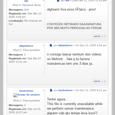
Mensagem
por
tibi
»
Dom Dez 11, 2005 12:45 pm
tibi
Nível 5: Diamante Bruto
alghuem fixa esse tÃ³pico.. piss!
Mensagens:
214
Registrado em:
Sáb Mar 12,
2005 3:09 pm
Localização:
Rio Grande do
Sul
CONTEÚDO RETIRADO DA ASSINATURA
POR SER MUITO PERIGOSO AO FÓRUM
Mensagem
por
btkpinheiro
»
Ter Dez 13, 2005 4:04 pm
btkpinheiro
Nível 1: Pára-quedista
n consigo baixar nenhum dos videos
Mensagens:
2
Registrado em:
Sáb Mai 07,
no filefront... fala q ta fazeno
2005 12:41 am
manutencao tem uns 3 dias ja..
Mensagem
por
basketman
»
Ter Dez 13, 2005 8:41 pm
basketman
Tentei agora...
Nível 1: Pára-quedista
This file is currently unavailable while
Mensagens:
2
we perform server maintenance.
Registrado em:
Sáb Jul 23,
2005 10:07 pm
alguem sab qtu tempo leva isso!?