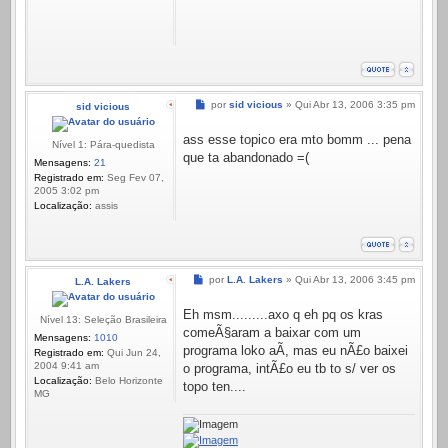
Mensagem
por
sid vicious
»
Qui Abr 13, 2006 3:35 pm
sid vicious
ass esse topico era mto bomm ... pena
Nível 1: Pára-quedista
que ta abandonado =(
Mensagens:
21
Registrado em:
Seg Fev 07,
2005 3:02 pm
Localização:
assis
Mensagem
por
L.A. Lakers
»
Qui Abr 13, 2006 3:45 pm
L.A. Lakers
Eh msm.........axo q eh pq os kras
Nível 13: Seleção Brasileira
comeÃ§aram a baixar com um
Mensagens:
1010
programa loko aÃ­, mas eu nÃ£o baixei
Registrado em:
Qui Jun 24,
2004 9:41 am
o programa, intÃ£o eu tb to s/ ver os
Localização:
Belo Horizonte
topo ten....
MG