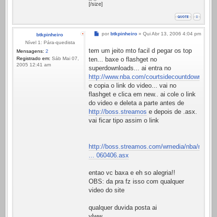
[/size]
Mensagem
por
btkpinheiro
»
Qui Abr 13, 2006 4:04 pm
btkpinheiro
Nível 1: Pára-quedista
tem um jeito mto facil d pegar os top
Mensagens:
2
Registrado em:
Sáb Mai 07,
ten... baxe o flashget no
2005 12:41 am
superdownloads... ai entra no
http://www.nba.com/courtsidecountdown/
e copia o link do video... vai no
flashget e clica em new.. ai cole o link
do video e deleta a parte antes de
http://boss.streamos
e depois de .asx.
vai ficar tipo assim o link
http://boss.streamos.com/wmedia/nba/nba
... 060406.asx
entao vc baxa e eh so alegria!!
OBS: da pra fz isso com qualquer
video do site
qualquer duvida posta ai
vlww