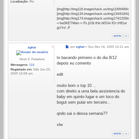
Localização:
Rio
[img]http://img118.imageshack.us/img118/8499/carlosar
[img]http://img134.imageshack.us/img134/6184/jameern
[img]http://img174.imageshack.us/img174/2339/dwight
<-baSKETMan-> iTs jUSt tHe bEGin fOr tHEse
gUYs! ;P
Mensagem
por
sghat
»
Sex Dez 16, 2005 10:21 am
sghat
to baxando primeiro o do dia 8/12
Nível 3: Peladeiro
depois eu comento
Mensagens:
118
Registrado em:
Sáb Jun 25,
2005 10:08 am
edit
muito bom o top 10 ...
com direito a uma bela assistencia do
baby em quinto lugar e um toco do
bogut sem pular em terceiro...
qndo sai o dessa semana??
vlw