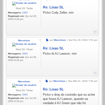
Re: Lixao SL
Nível 20: Titular
Picko Cody Zeller, min
Mensagens:
2463
Registrado em:
Qui Jul 29,
2004 9:36 pm
Mensagem
por
Marvelous
»
Qui Fev 29, 2024 7:51 pm
Marvelous
Re: Lixao SL
Nível 20: Titular
Picko tb AJ Lawson, min
Mensagens:
2463
Registrado em:
Qui Jul 29,
2004 9:36 pm
Mensagem
por
Marvelous
»
Sex Mar 01, 2024 7:54 am
Marvelous
Re: Lixao SL
Nível 20: Titular
Picko o drop do custodio que eu achei
Mensagens:
2463
Registrado em:
Qui Jul 29,
que fosse AJ Lawson, quando na
2004 9:36 pm
verdade é AJ Green que não foi