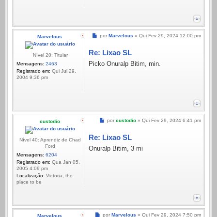
Mensagem
por
Marvelous
»
Qui Fev 29, 2024 12:00 pm
Marvelous
Re: Lixao SL
Nível 20: Titular
Picko Onuralp Bitim, min.
Mensagens:
2463
Registrado em:
Qui Jul 29,
2004 9:36 pm
Mensagem
por
custodio
»
Qui Fev 29, 2024 6:41 pm
custodio
Re: Lixao SL
Nível 40: Aprendiz de Chad
Ford
Onuralp Bitim, 3 mi
Mensagens:
6204
Registrado em:
Qua Jan 05,
2005 4:09 pm
Localização:
Victoria, the
place to be
Mensagem
por
Marvelous
»
Qui Fev 29, 2024 7:50 pm
Marvelous