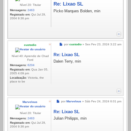
Re: Lixao SL
Nível 20: Titular
Mensagens:
2463
Picko Marques Bolden, min
Registrado em:
Qui Jul 29,
2004 9:36 pm
Mensagem
por
custodio
»
Sex Fev 23, 2024 3:22 am
custodio
Re: Lixao SL
Nível 40: Aprendiz de Chad
Ford
Dalen Terry, min
Mensagens:
6204
Registrado em:
Qua Jan 05,
2005 4:09 pm
Localização:
Victoria, the
place to be
Mensagem
por
Marvelous
»
Sáb Fev 24, 2024 6:01 pm
Marvelous
Re: Lixao SL
Nível 20: Titular
Julian Philipps, min
Mensagens:
2463
Registrado em:
Qui Jul 29,
2004 9:36 pm