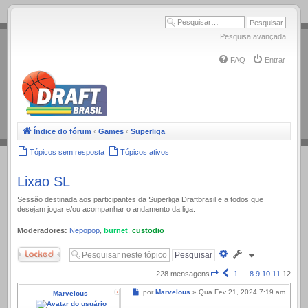
.
Pesquisa avançada
FAQ
Entrar
Índice do fórum
‹
Games
‹
Superliga
Tópicos sem resposta
Tópicos ativos
Lixao SL
Sessão destinada aos participantes da Superliga Draftbrasil e a todos que
desejam jogar e/ou acompanhar o andamento da liga.
Moderadores:
Nepopop
,
burnet
,
custodio
Trancado
Pesquisa
avançada
Página
Anterior
228 mensagens
1
…
8
9
10
11
12
12
Mensagem
por
Marvelous
»
Qua Fev 21, 2024 7:19 am
Marvelous
de
12