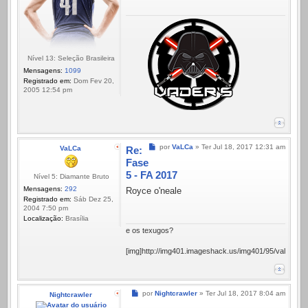
Nível 13: Seleção Brasileira
Mensagens:
1099
Registrado em:
Dom Fev 20,
2005 12:54 pm
Mensagem
por
VaLCa
»
Ter Jul 18, 2017 12:31 am
VaLCa
Re:
Fase
5 - FA 2017
Nível 5: Diamante Bruto
Mensagens:
292
Royce o'neale
Registrado em:
Sáb Dez 25,
2004 7:50 pm
Localização:
Brasí­lia
e os texugos?
[img]http://img401.imageshack.us/img401/95/valcauau.g
Mensagem
por
Nightcrawler
»
Ter Jul 18, 2017 8:04 am
Nightcrawler