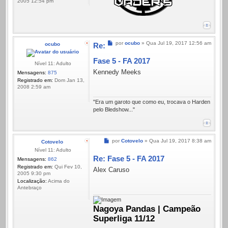
2005 12:54 pm
Mensagem
por
ocubo
»
Qua Jul 19, 2017 12:56 am
ocubo
Re:
Fase 5 - FA 2017
Nível 11: Adulto
Kennedy Meeks
Mensagens:
875
Registrado em:
Dom Jan 13,
2008 2:59 am
"Era um garoto que como eu, trocava o Harden
pelo Bledshow..."
Mensagem
por
Cotovelo
»
Qua Jul 19, 2017 8:38 am
Cotovelo
Nível 11: Adulto
Re: Fase 5 - FA 2017
Mensagens:
862
Registrado em:
Qui Fev 10,
Alex Caruso
2005 9:30 pm
Localização:
Acima do
Antebraço
Nagoya Pandas | Campeão
Superliga 11/12