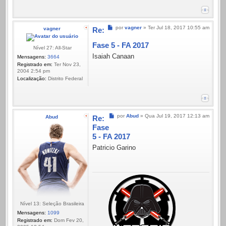
Mensagem
por
vagner
»
Ter Jul 18, 2017 10:55 am
vagner
Re:
Fase 5 - FA 2017
Nível 27: All-Star
Isaiah Canaan
Mensagens:
3664
Registrado em:
Ter Nov 23,
2004 2:54 pm
Localização:
Distrito Federal
Mensagem
por
Abud
»
Qua Jul 19, 2017 12:13 am
Abud
Re:
Fase
5 - FA 2017
Patricio Garino
Nível 13: Seleção Brasileira
Mensagens:
1099
Registrado em:
Dom Fev 20,