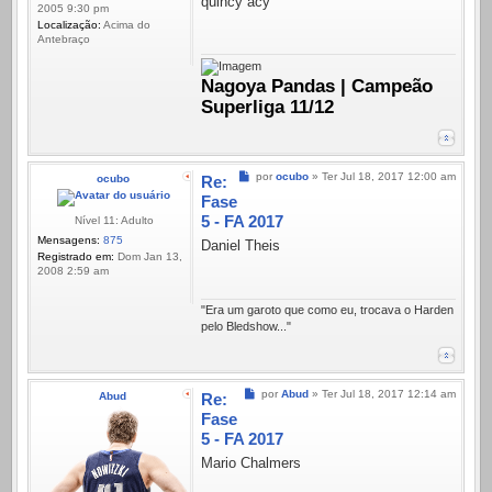
quincy acy
2005 9:30 pm
Localização:
Acima do
Antebraço
Nagoya Pandas | Campeão
Superliga 11/12
Mensagem
por
ocubo
»
Ter Jul 18, 2017 12:00 am
ocubo
Re:
Fase
5 - FA 2017
Nível 11: Adulto
Mensagens:
875
Daniel Theis
Registrado em:
Dom Jan 13,
2008 2:59 am
"Era um garoto que como eu, trocava o Harden
pelo Bledshow..."
Mensagem
por
Abud
»
Ter Jul 18, 2017 12:14 am
Abud
Re:
Fase
5 - FA 2017
Mario Chalmers