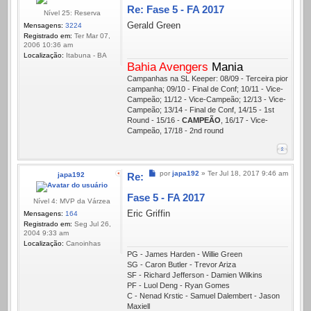
Re: Fase 5 - FA 2017
Nível 25: Reserva
Gerald Green
Mensagens:
3224
Registrado em:
Ter Mar 07,
2006 10:36 am
Localização:
Itabuna - BA
Bahia Avengers
Mania
Campanhas na SL Keeper: 08/09 - Terceira pior
campanha; 09/10 - Final de Conf; 10/11 - Vice-
Campeão; 11/12 - Vice-Campeão; 12/13 - Vice-
Campeão; 13/14 - Final de Conf, 14/15 - 1st
Round - 15/16 -
CAMPEÃO
, 16/17 - Vice-
Campeão, 17/18 - 2nd round
Mensagem
por
japa192
»
Ter Jul 18, 2017 9:46 am
japa192
Re:
Fase 5 - FA 2017
Nível 4: MVP da Várzea
Eric Griffin
Mensagens:
164
Registrado em:
Seg Jul 26,
2004 9:33 am
Localização:
Canoinhas
PG - James Harden - Willie Green
SG - Caron Butler - Trevor Ariza
SF - Richard Jefferson - Damien Wilkins
PF - Luol Deng - Ryan Gomes
C - Nenad Krstic - Samuel Dalembert - Jason
Maxiell