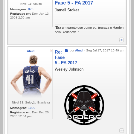
Fase 5 - FA 2017
Nível 11: Adulto
Mensagens:
875
Jarnell Stokes
Registrado em:
Dom Jan 13,
2008 2:59 am
"Era um garoto que como eu, trocava o Harden
pelo Bledshow..."
Mensagem
por
Abud
»
Seg Jul 17, 2017 10:49 am
Abud
Re:
Fase
5 - FA 2017
Wesley Johnson
Nível 13: Seleção Brasileira
Mensagens:
1099
Registrado em:
Dom Fev 20,
2005 12:54 pm