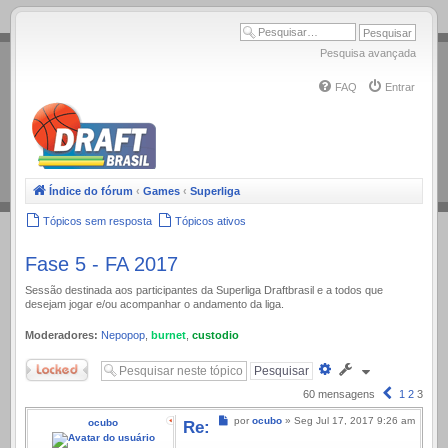
.
Pesquisa avançada
FAQ
Entrar
Índice do fórum
‹
Games
‹
Superliga
Tópicos sem resposta
Tópicos ativos
Fase 5 - FA 2017
Sessão destinada aos participantes da Superliga Draftbrasil e a todos que
desejam jogar e/ou acompanhar o andamento da liga.
Moderadores:
Nepopop
,
burnet
,
custodio
Trancado
Pesquisa
avançada
Anterior
60 mensagens
1
2
3
Mensagem
por
ocubo
»
Seg Jul 17, 2017 9:26 am
ocubo
Re: