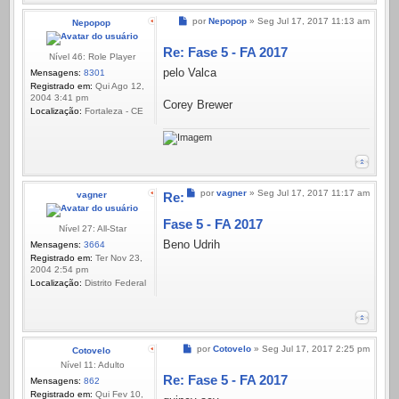
Mensagem
por
Nepopop
»
Seg Jul 17, 2017 11:13 am
Nepopop
Re: Fase 5 - FA 2017
Nível 46: Role Player
pelo Valca
Mensagens:
8301
Registrado em:
Qui Ago 12,
2004 3:41 pm
Corey Brewer
Localização:
Fortaleza - CE
Mensagem
por
vagner
»
Seg Jul 17, 2017 11:17 am
vagner
Re:
Fase 5 - FA 2017
Nível 27: All-Star
Beno Udrih
Mensagens:
3664
Registrado em:
Ter Nov 23,
2004 2:54 pm
Localização:
Distrito Federal
Mensagem
por
Cotovelo
»
Seg Jul 17, 2017 2:25 pm
Cotovelo
Nível 11: Adulto
Re: Fase 5 - FA 2017
Mensagens:
862
Registrado em:
Qui Fev 10,