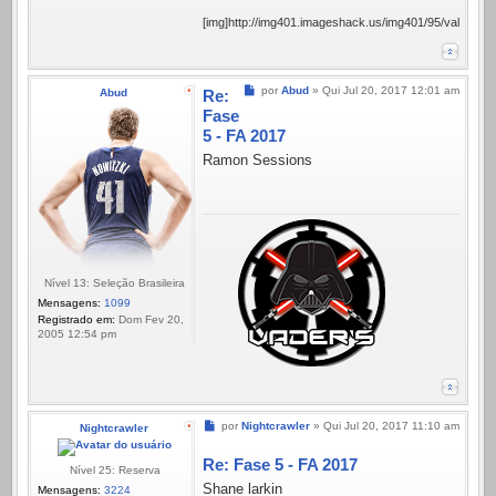
[img]http://img401.imageshack.us/img401/95/valcauau.g
Mensagem
por
Abud
»
Qui Jul 20, 2017 12:01 am
Abud
Re:
Fase
5 - FA 2017
Ramon Sessions
Nível 13: Seleção Brasileira
Mensagens:
1099
Registrado em:
Dom Fev 20,
2005 12:54 pm
Mensagem
por
Nightcrawler
»
Qui Jul 20, 2017 11:10 am
Nightcrawler
Re: Fase 5 - FA 2017
Nível 25: Reserva
Shane larkin
Mensagens:
3224