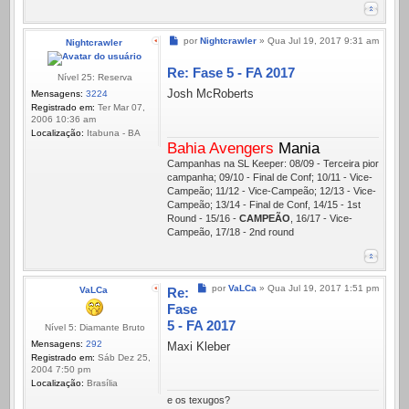
Mensagem
por
Nightcrawler
»
Qua Jul 19, 2017 9:31 am
Nightcrawler
Re: Fase 5 - FA 2017
Nível 25: Reserva
Josh McRoberts
Mensagens:
3224
Registrado em:
Ter Mar 07,
2006 10:36 am
Localização:
Itabuna - BA
Bahia Avengers
Mania
Campanhas na SL Keeper: 08/09 - Terceira pior
campanha; 09/10 - Final de Conf; 10/11 - Vice-
Campeão; 11/12 - Vice-Campeão; 12/13 - Vice-
Campeão; 13/14 - Final de Conf, 14/15 - 1st
Round - 15/16 -
CAMPEÃO
, 16/17 - Vice-
Campeão, 17/18 - 2nd round
Mensagem
por
VaLCa
»
Qua Jul 19, 2017 1:51 pm
VaLCa
Re:
Fase
5 - FA 2017
Nível 5: Diamante Bruto
Mensagens:
292
Maxi Kleber
Registrado em:
Sáb Dez 25,
2004 7:50 pm
Localização:
Brasí­lia
e os texugos?