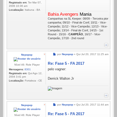
Registrado em:
Ter Mar 07,
2006 10:36 am
Localização:
Itabuna - BA
Bahia Avengers
Mania
Campanhas na SL Keeper: 08/09 - Terceira pior
campanha; 09/10 - Final de Conf; 10/11 - Vice-
Campeão; 11/12 - Vice-Campeão; 12/13 - Vice-
Campeão; 13/14 - Final de Conf, 14/15 - 1st
Round - 15/16 -
CAMPEÃO
, 16/17 - Vice-
Campeão, 17/18 - 2nd round
Mensagem
por
Nepopop
»
Qui Jul 20, 2017 11:25 am
Nepopop
Re: Fase 5 - FA 2017
Nível 46: Role Player
pelo vagner:
Mensagens:
8301
Registrado em:
Qui Ago 12,
2004 3:41 pm
Derrick Walton Jr
Localização:
Fortaleza - CE
Mensagem
por
Nepopop
»
Qui Jul 20, 2017 11:44 am
Nepopop
Re: Fase 5 - FA 2017
Nível 46: Role Player