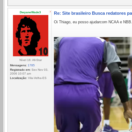
DwyaneWade3
Re: Site brasileiro Busca redatores 
Oi Thiago, eu posso ajudarcom NCAA e NBB
Nível 16: All-Star
Mensagens:
1785
Registrado em:
Sex Nov 03,
2006 10:07 am
Localização:
Vila-Velha-ES