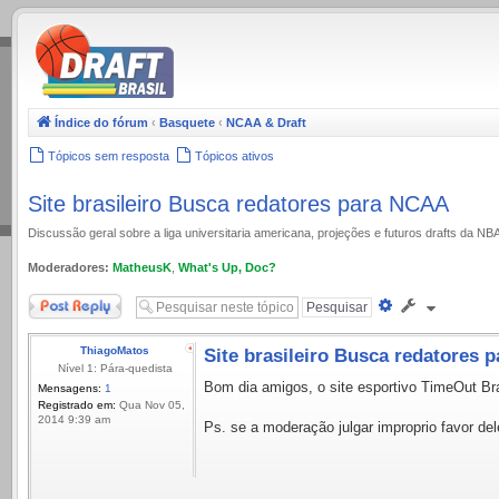
.
Índice do fórum
‹
Basquete
‹
NCAA & Draft
Tópicos sem resposta
Tópicos ativos
Site brasileiro Busca redatores para NCAA
Discussão geral sobre a liga universitaria americana, projeções e futuros drafts da NB
Moderadores:
MatheusK
,
What's Up, Doc?
Responder
Pesquisa
avançada
ThiagoMatos
Site brasileiro Busca redatores
Nível 1: Pára-quedista
Bom dia amigos, o site esportivo TimeOut Bra
Mensagens:
1
Registrado em:
Qua Nov 05,
2014 9:39 am
Ps. se a moderação julgar improprio favor del