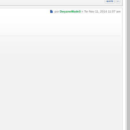
Mensagem
por
DwyaneWade3
»
Ter Nov 11, 2014 11:07 am