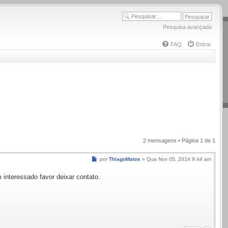
Pesquisa avançada
FAQ
Entrar
2 mensagens • Página
1
de
1
Mensagem
por
ThiagoMatos
»
Qua Nov 05, 2014 9:44 am
 interessado favor deixar contato.