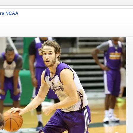
para NCAA
.