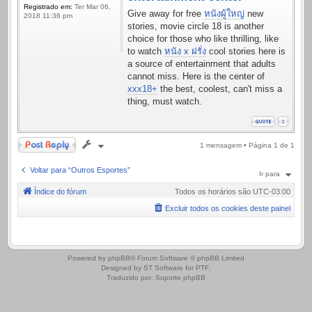
Registrado em:
Ter Mar 06,
Give away for free
หนังผู้ใหญ่
new
2018 11:36 pm
stories, movie circle 18 is another
choice for those who like thrilling, like
to watch
หนัง x ฝรั่ง
cool stories here is
a source of entertainment that adults
cannot miss. Here is the center of
xxx18+
the best, coolest, can't miss a
thing, must watch.
Responder
1 mensagem • Página
1
de
1
Voltar para “Outros Esportes”
Ir para
Índice do fórum
Todos os horários são
UTC-03:00
Excluir todos os cookies deste painel
.
Powered by
phpBB
® Forum Software © phpBB Limited
Designed by
ST Software
for
PTF
.
Traduzido por:
Suporte phpBB