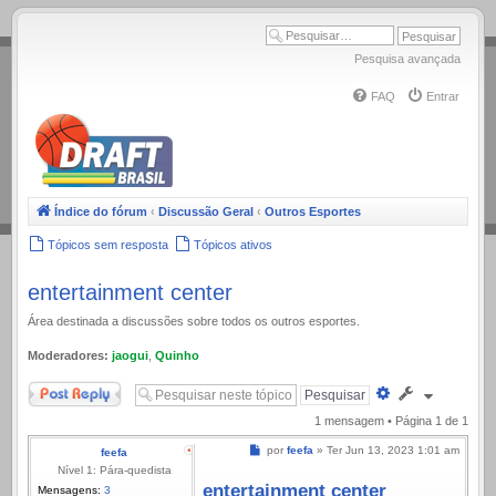
.
Pesquisa avançada
FAQ
Entrar
Índice do fórum
‹
Discussão Geral
‹
Outros Esportes
Tópicos sem resposta
Tópicos ativos
entertainment center
Área destinada a discussões sobre todos os outros esportes.
Moderadores:
jaogui
,
Quinho
Responder
Pesquisa
avançada
1 mensagem • Página
1
de
1
Mensagem
por
feefa
»
Ter Jun 13, 2023 1:01 am
feefa
Nível 1: Pára-quedista
entertainment center
Mensagens:
3