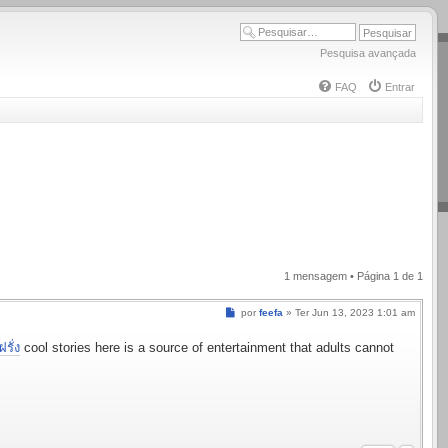
Pesquisa avançada
FAQ
Entrar
1 mensagem • Página
1
de
1
Mensagem
por
feefa
»
Ter Jun 13, 2023 1:01 am
รั่ง
cool stories here is a source of entertainment that adults cannot