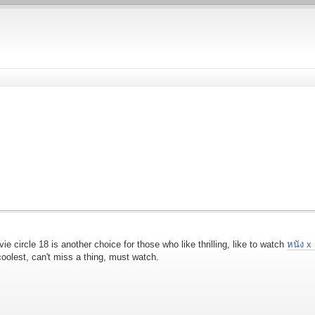
e circle 18 is another choice for those who like thrilling, like to watch
หนัง x ฝ
oolest, can't miss a thing, must watch.