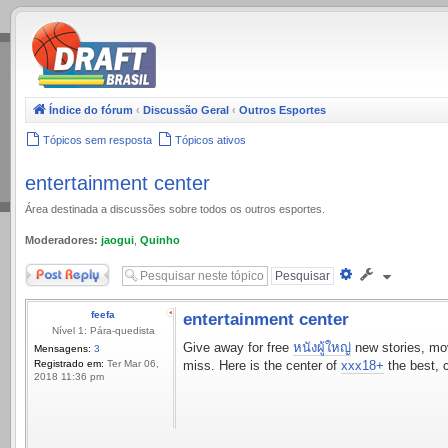
.
Índice do fórum
‹
Discussão Geral
‹
Outros Esportes
Tópicos sem resposta
Tópicos ativos
entertainment center
Área destinada a discussões sobre todos os outros esportes.
Moderadores:
jaogui
,
Quinho
Responder
Pesquisa
avançada
feefa
entertainment center
Nível 1: Pára-quedista
Give away for free
หนังผู้ใหญ่
new stories, movi
Mensagens:
3
Registrado em:
Ter Mar 06,
miss. Here is the center of
xxx18+
the best, c
2018 11:36 pm