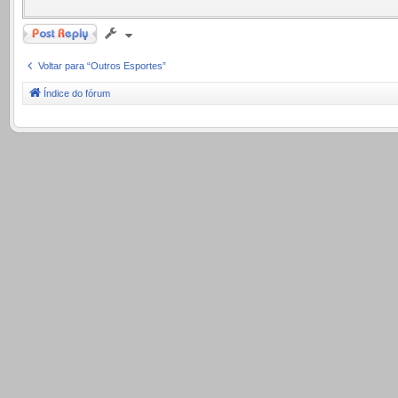
Responder
Voltar para “Outros Esportes”
Índice do fórum
.