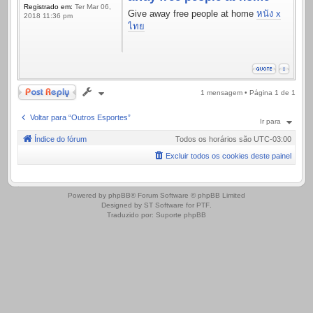
Registrado em:
Ter Mar 06,
Give away free people at home
หนัง x
2018 11:36 pm
ไทย
Responder
1 mensagem • Página
1
de
1
Voltar para “Outros Esportes”
Ir para
Índice do fórum
Todos os horários são
UTC-03:00
Excluir todos os cookies deste painel
.
Powered by
phpBB
® Forum Software © phpBB Limited
Designed by
ST Software
for
PTF
.
Traduzido por:
Suporte phpBB