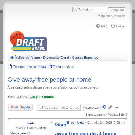
.
Pesquisa avançada
FAQ
Entrar
Índice do fórum
‹
Discussão Geral
‹
Outros Esportes
Tópicos sem resposta
Tópicos ativos
Give away free people at home
Área destinada a discussões sobre todos os outros esportes.
Moderadores:
jaogui
,
Quinho
Responder
Pesquisa
avançada
1 mensagem • Página
1
de
1
Mensagem
por
feefa
»
Qua Mai 24, 2023 5:56 am
feefa
Give
Nível 1: Pára-quedista
away free people at home
Mensagens:
3