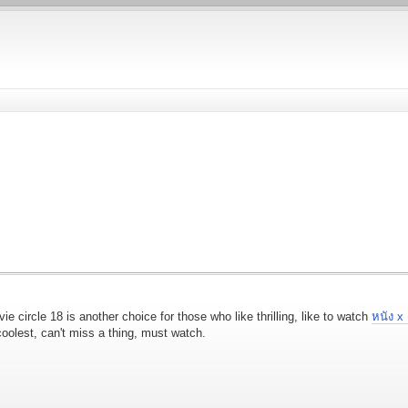
e circle 18 is another choice for those who like thrilling, like to watch
หนัง x ฝ
oolest, can't miss a thing, must watch.