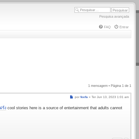
Pesquisa avançada
FAQ
Entrar
1 mensagem • Página
1
de
1
Mensagem
por
feefa
»
Ter Jun 13, 2023 1:01 am
รั่ง
cool stories here is a source of entertainment that adults cannot