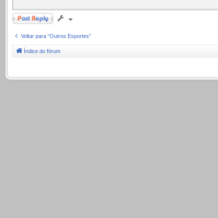
Responder
Voltar para “Outros Esportes”
Índice do fórum
.