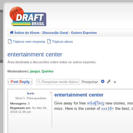
.
Índice do fórum
‹
Discussão Geral
‹
Outros Esportes
Tópicos sem resposta
Tópicos ativos
entertainment center
Área destinada a discussões sobre todos os outros esportes.
Moderadores:
jaogui
,
Quinho
Responder
Pesquisa
avançada
feefa
entertainment center
Nível 1: Pára-quedista
Give away for free
หนังผู้ใหญ่
new stories, movi
Mensagens:
3
Registrado em:
Ter Mar 06,
miss. Here is the center of
xxx18+
the best, c
2018 11:36 pm