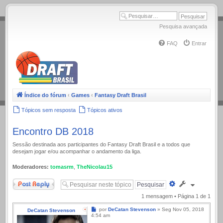
.
Pesquisa avançada
FAQ
Entrar
Índice do fórum
‹
Games
‹
Fantasy Draft Brasil
Tópicos sem resposta
Tópicos ativos
Encontro DB 2018
Sessão destinada aos participantes do Fantasy Draft Brasil e a todos que
desejam jogar e/ou acompanhar o andamento da liga.
Moderadores:
tomasrm
,
TheNicolau15
Responder
Pesquisa
avançada
1 mensagem • Página
1
de
1
Mensagem
por
DeCatan Stevenson
»
Seg Nov 05, 2018
DeCatan Stevenson
4:54 am