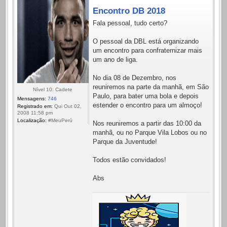
Encontro DB 2018
Fala pessoal, tudo certo?
O pessoal da DBL está organizando
um encontro para confraternizar mais
um ano de liga.
No dia 08 de Dezembro, nos
reuniremos na parte da manhã, em São
Nível 10: Cadete
Paulo, para bater uma bola e depois
Mensagens:
746
estender o encontro para um almoço!
Registrado em:
Qui Out 02,
2008 11:58 pm
Localização:
#MeuPerú
Nos reuniremos a partir das 10:00 da
manhã, ou no Parque Vila Lobos ou no
Parque da Juventude!
Todos estão convidados!
Abs