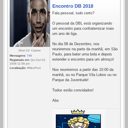
Encontro DB 2018
Fala pessoal, tudo certo?
O pessoal da DBL está organizando
um encontro para confraternizar mais
um ano de liga.
No dia 08 de Dezembro, nos
reuniremos na parte da manhã, em São
Nível 10: Cadete
Paulo, para bater uma bola e depois
Mensagens:
746
estender o encontro para um almoço!
Registrado em:
Qui Out 02,
2008 11:58 pm
Localização:
#MeuPerú
Nos reuniremos a partir das 10:00 da
manhã, ou no Parque Vila Lobos ou no
Parque da Juventude!
Todos estão convidados!
Abs