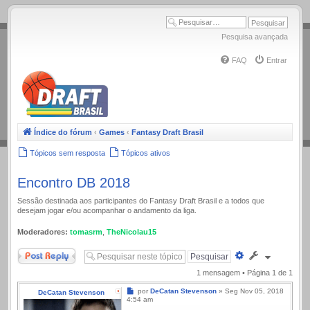
.
Pesquisa avançada
FAQ
Entrar
Índice do fórum
‹
Games
‹
Fantasy Draft Brasil
Tópicos sem resposta
Tópicos ativos
Encontro DB 2018
Sessão destinada aos participantes do Fantasy Draft Brasil e a todos que
desejam jogar e/ou acompanhar o andamento da liga.
Moderadores:
tomasrm
,
TheNicolau15
Responder
Pesquisa
avançada
1 mensagem • Página
1
de
1
Mensagem
por
DeCatan Stevenson
»
Seg Nov 05, 2018
DeCatan Stevenson
4:54 am