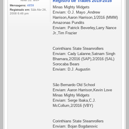
Registro de Trades 2015-2016
Nível 33: MVP
Mensagens:
4859
Minas Mighty Midgets
Registrado em:
Sáb Abr 26,
Enviam: O.J. Mayo ,Andrew
2008 6:46 pm
Harrison,Aaron Harrison,1/2016 (MMM)
Amazonas Pundits
Enviam: Patrick Beverley,Larry Nance
Jr.,Tim Frazier
Corinthians State Steamrollers
Enviam: Cady Lalanne,Satnam Singh
Bhamara,2/2016 (SAP),2/2016 (SAL)
Sorocaba Bears
Enviam: D.J. Augustin
São Bernardo Old School
Enviam: Aaron Harrison,Kevin Love
Minas Mighty Midgets
Enviam: Serge Ibaka,C.J.
McCollum,2/2016 (VBY)
Corinthians State Steamrollers
Enviam: Bojan Bogdanovic