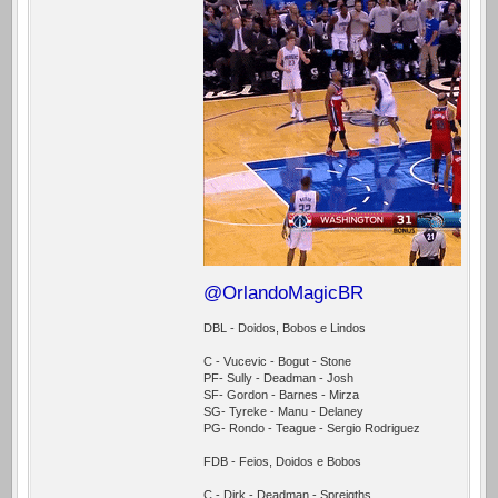
@OrlandoMagicBR
DBL - Doidos, Bobos e Lindos
C - Vucevic - Bogut - Stone
PF- Sully - Deadman - Josh
SF- Gordon - Barnes - Mirza
SG- Tyreke - Manu - Delaney
PG- Rondo - Teague - Sergio Rodriguez
FDB - Feios, Doidos e Bobos
C - Dirk - Deadman - Spreigths