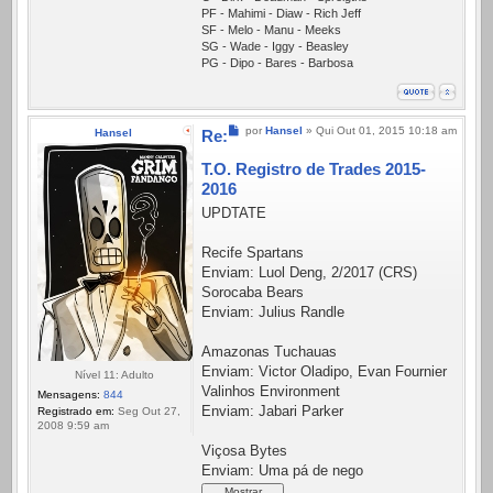
PF - Mahimi - Diaw - Rich Jeff
SF - Melo - Manu - Meeks
SG - Wade - Iggy - Beasley
PG - Dipo - Bares - Barbosa
Mensagem
por
Hansel
»
Qui Out 01, 2015 10:18 am
Hansel
Re:
T.O. Registro de Trades 2015-
2016
UPDTATE
Recife Spartans
Enviam: Luol Deng, 2/2017 (CRS)
Sorocaba Bears
Enviam: Julius Randle
Amazonas Tuchauas
Enviam: Victor Oladipo, Evan Fournier
Nível 11: Adulto
Valinhos Environment
Mensagens:
844
Enviam: Jabari Parker
Registrado em:
Seg Out 27,
2008 9:59 am
Viçosa Bytes
Enviam: Uma pá de nego