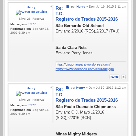
Mensagem
por
Henry
»
Dom Jul 19, 2015 1:11 am
Henry
Re:
T.O.
Registro de Trades 2015-2016
Nível 25: Reserva
Mensagens:
3377
São Bernardo Old School
Registrado em:
Seg Abr 23,
Enviam: 2/2016 (RES),2/2017 (TAU)
2007 6:39 pm
Santa Clara Nets
Enviam: Perry Jones
https://ojogonaopara.wordpress.com/
https://www.facebook.com/leituradejogo
Mensagem
por
Henry
»
Dom Jul 19, 2015 1:12 am
Henry
Re:
T.O.
Registro de Trades 2015-2016
Nível 25: Reserva
Mensagens:
3377
São Paulo Dramatic Chipmunks
Registrado em:
Seg Abr 23,
Enviam: O.J. Mayo ,2/2016
2007 6:39 pm
(SDC),2/2016 (BCB)
Minas Mighty Midgets