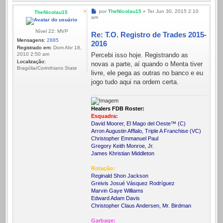
Mensagem
por
TheNicolau15
»
Ter Jun 30, 2015 2:10
TheNicolau15
am
Nível 22: MVP
Re: T.O. Registro de Trades 2015-
Mensagens:
2885
2016
Registrado em:
Dom Abr 18,
Percebi isso hoje. Registrando as
2010 2:50 am
Localização:
novas a parte, aí quando o Menta tiver
Bragólia/Corinthians State
livre, ele pega as outras no banco e eu
jogo tudo aqui na ordem certa.
Healers FDB Roster:
Esquadra:
David Moorer, El Mago del Oeste™ (C)
Arron Augustin Afflalo, Triple A Franchise (VC)
Christopher Emmanuel Paul
Gregory Keith Monroe, Jr.
James Khristian Middleton
Rotação:
Reginald Shon Jackson
Greivis Josué Vásquez Rodríguez
Marvin Gaye Williams
Edward Adam Davis
Christopher Claus Andersen, Mr. Birdman
Garbage: