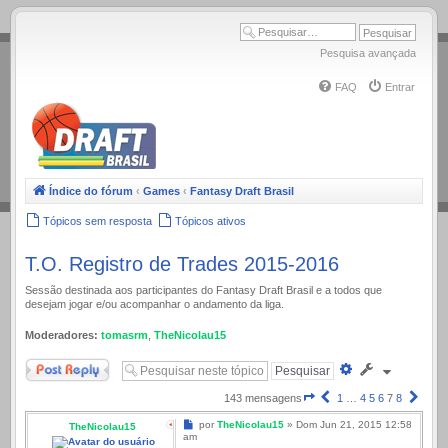
.
Pesquisa avançada
FAQ
Entrar
Índice do fórum
‹
Games
‹
Fantasy Draft Brasil
Tópicos sem resposta
Tópicos ativos
T.O. Registro de Trades 2015-2016
Sessão destinada aos participantes do Fantasy Draft Brasil e a todos que
desejam jogar e/ou acompanhar o andamento da liga.
Moderadores:
tomasrm
,
TheNicolau15
Responder
Pesquisa
avançada
Página
Anterior
Próx
143 mensagens
1
…
4
5
6
7
8
7
Mensagem
por
TheNicolau15
»
Dom Jun 21, 2015 12:58
TheNicolau15
de
am
8