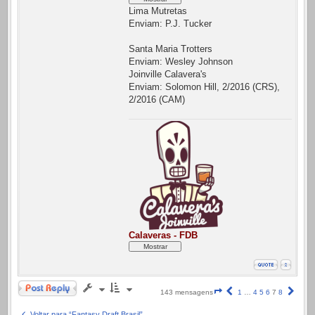
Lima Mutretas
Enviam: P.J. Tucker
Santa Maria Trotters
Enviam: Wesley Johnson
Joinville Calavera's
Enviam: Solomon Hill, 2/2016 (CRS),
2/2016 (CAM)
Calaveras - FDB
Responder
Página
Anterior
Próx
143 mensagens
1
…
4
5
6
7
8
7
de
Voltar para “Fantasy Draft Brasil”