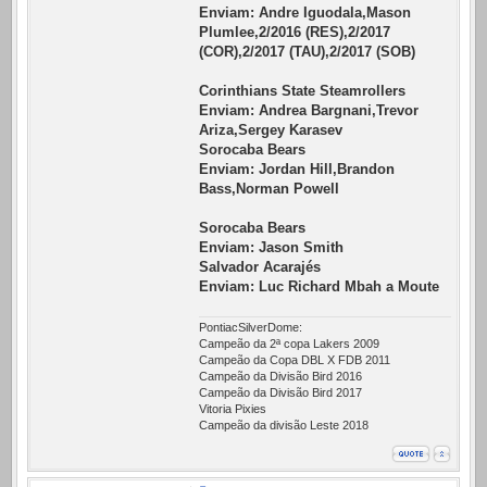
Enviam: Andre Iguodala,Mason
Plumlee,2/2016 (RES),2/2017
(COR),2/2017 (TAU),2/2017 (SOB)
Corinthians State Steamrollers
Enviam: Andrea Bargnani,Trevor
Ariza,Sergey Karasev
Sorocaba Bears
Enviam: Jordan Hill,Brandon
Bass,Norman Powell
Sorocaba Bears
Enviam: Jason Smith
Salvador Acarajés
Enviam: Luc Richard Mbah a Moute
PontiacSilverDome:
Campeão da 2ª copa Lakers 2009
Campeão da Copa DBL X FDB 2011
Campeão da Divisão Bird 2016
Campeão da Divisão Bird 2017
Vitoria Pixies
Campeão da divisão Leste 2018