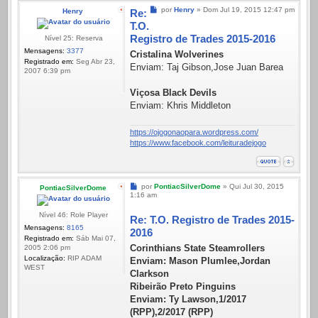
Mensagem
por
Henry
»
Dom Jul 19, 2015 12:47 pm
Henry
Re:
T.O.
Registro de Trades 2015-2016
Nível 25: Reserva
Mensagens:
3377
Cristalina Wolverines
Registrado em:
Seg Abr 23,
Enviam: Taj Gibson,Jose Juan Barea
2007 6:39 pm
Viçosa Black Devils
Enviam: Khris Middleton
https://ojogonaopara.wordpress.com/
https://www.facebook.com/leituradejogo
Mensagem
por
PontiacSilverDome
»
Qui Jul 30, 2015
PontiacSilverDome
1:16 am
Nível 46: Role Player
Re: T.O. Registro de Trades 2015-
Mensagens:
8165
2016
Registrado em:
Sáb Mai 07,
Corinthians State Steamrollers
2005 2:06 pm
Localização:
RIP ADAM
Enviam: Mason Plumlee,Jordan
WEST
Clarkson
Ribeirão Preto Pinguins
Enviam: Ty Lawson,1/2017
(RPP),2/2017 (RPP)