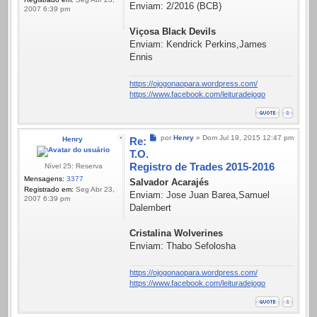
Enviam: 2/2016 (BCB)
2007 6:39 pm
Viçosa Black Devils
Enviam: Kendrick Perkins,James
Ennis
https://ojogonaopara.wordpress.com/
https://www.facebook.com/leituradejogo
Mensagem
por
Henry
»
Dom Jul 19, 2015 12:47 pm
Henry
Re:
T.O.
Registro de Trades 2015-2016
Nível 25: Reserva
Mensagens:
3377
Salvador Acarajés
Registrado em:
Seg Abr 23,
Enviam: Jose Juan Barea,Samuel
2007 6:39 pm
Dalembert
Cristalina Wolverines
Enviam: Thabo Sefolosha
https://ojogonaopara.wordpress.com/
https://www.facebook.com/leituradejogo