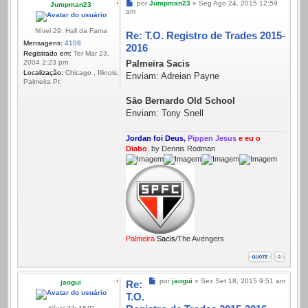
Mensagem
por
Jumpman23
»
Seg Ago 24, 2015 12:59
Jumpman23
am
Nível 29: Hall da Fama
Re: T.O. Registro de Trades 2015-
Mensagens:
4108
2016
Registrado em:
Ter Mar 23,
Palmeira Sacis
2004 2:23 pm
Localização:
Chicago , Illinois,
Enviam: Adreian Payne
Palmeira Pr.
São Bernardo Old School
Enviam: Tony Snell
Jordan foi Deus
,
Pippen Jesus
e eu o
Diabo
. by Dennis Rodman
Palmeira
Sacis
/The Avengers
Mensagem
por
jaogui
»
Sex Set 18, 2015 9:51 am
jaogui
Re:
T.O.