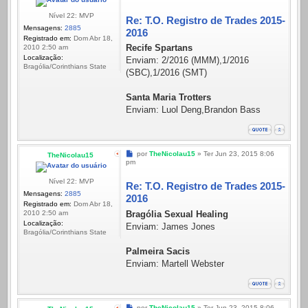
Nível 22: MVP
Re: T.O. Registro de Trades 2015-
Mensagens:
2885
2016
Registrado em:
Dom Abr 18,
Recife Spartans
2010 2:50 am
Localização:
Enviam: 2/2016 (MMM),1/2016
Bragólia/Corinthians State
(SBC),1/2016 (SMT)
Santa Maria Trotters
Enviam: Luol Deng,Brandon Bass
Mensagem
por
TheNicolau15
»
Ter Jun 23, 2015 8:06
TheNicolau15
pm
Nível 22: MVP
Re: T.O. Registro de Trades 2015-
Mensagens:
2885
2016
Registrado em:
Dom Abr 18,
Bragólia Sexual Healing
2010 2:50 am
Localização:
Enviam: James Jones
Bragólia/Corinthians State
Palmeira Sacis
Enviam: Martell Webster
Mensagem
por
TheNicolau15
»
Ter Jun 23, 2015 8:06