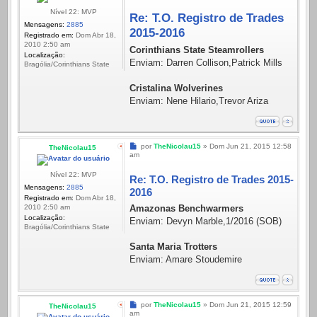
Nível 22: MVP
Re: T.O. Registro de Trades
Mensagens:
2885
2015-2016
Registrado em:
Dom Abr 18,
2010 2:50 am
Corinthians State Steamrollers
Localização:
Enviam: Darren Collison,Patrick Mills
Bragólia/Corinthians State
Cristalina Wolverines
Enviam: Nene Hilario,Trevor Ariza
Mensagem
por
TheNicolau15
»
Dom Jun 21, 2015 12:58
TheNicolau15
am
Nível 22: MVP
Re: T.O. Registro de Trades 2015-
Mensagens:
2885
2016
Registrado em:
Dom Abr 18,
Amazonas Benchwarmers
2010 2:50 am
Localização:
Enviam: Devyn Marble,1/2016 (SOB)
Bragólia/Corinthians State
Santa Maria Trotters
Enviam: Amare Stoudemire
Mensagem
por
TheNicolau15
»
Dom Jun 21, 2015 12:59
TheNicolau15
am