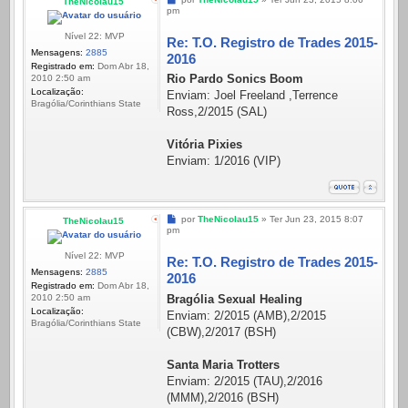
TheNicolau15
pm
Nível 22: MVP
Re: T.O. Registro de Trades 2015-
Mensagens:
2885
2016
Registrado em:
Dom Abr 18,
Rio Pardo Sonics Boom
2010 2:50 am
Localização:
Enviam: Joel Freeland ,Terrence
Bragólia/Corinthians State
Ross,2/2015 (SAL)
Vitória Pixies
Enviam: 1/2016 (VIP)
Mensagem
por
TheNicolau15
»
Ter Jun 23, 2015 8:07
TheNicolau15
pm
Nível 22: MVP
Re: T.O. Registro de Trades 2015-
Mensagens:
2885
2016
Registrado em:
Dom Abr 18,
Bragólia Sexual Healing
2010 2:50 am
Localização:
Enviam: 2/2015 (AMB),2/2015
Bragólia/Corinthians State
(CBW),2/2017 (BSH)
Santa Maria Trotters
Enviam: 2/2015 (TAU),2/2016
(MMM),2/2016 (BSH)