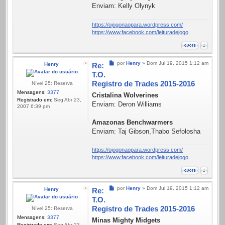
Enviam: Kelly Olynyk
https://ojogonaopara.wordpress.com/
https://www.facebook.com/leituradejogo
Mensagem
por
Henry
»
Dom Jul 19, 2015 1:12 am
Henry
Re:
T.O.
Registro de Trades 2015-2016
Nível 25: Reserva
Mensagens:
3377
Cristalina Wolverines
Registrado em:
Seg Abr 23,
Enviam: Deron Williams
2007 6:39 pm
Amazonas Benchwarmers
Enviam: Taj Gibson,Thabo Sefolosha
https://ojogonaopara.wordpress.com/
https://www.facebook.com/leituradejogo
Mensagem
por
Henry
»
Dom Jul 19, 2015 1:12 am
Henry
Re:
T.O.
Registro de Trades 2015-2016
Nível 25: Reserva
Mensagens:
3377
Minas Mighty Midgets
Registrado em:
Seg Abr 23,