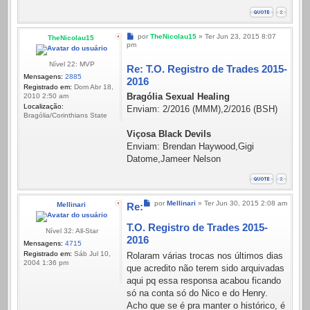
Mensagem
por
TheNicolau15
»
Ter Jun 23, 2015 8:07
TheNicolau15
pm
Nível 22: MVP
Re: T.O. Registro de Trades 2015-
Mensagens:
2885
2016
Registrado em:
Dom Abr 18,
Bragólia Sexual Healing
2010 2:50 am
Localização:
Enviam: 2/2016 (MMM),2/2016 (BSH)
Bragólia/Corinthians State
Viçosa Black Devils
Enviam: Brendan Haywood,Gigi
Datome,Jameer Nelson
Mensagem
por
Mellinari
»
Ter Jun 30, 2015 2:08 am
Mellinari
Re:
T.O. Registro de Trades 2015-
Nível 32: All-Star
2016
Mensagens:
4715
Registrado em:
Sáb Jul 10,
Rolaram várias trocas nos últimos dias
2004 1:36 pm
que acredito não terem sido arquivadas
aqui pq essa responsa acabou ficando
só na conta só do Nico e do Henry.
Acho que se é pra manter o histórico, é