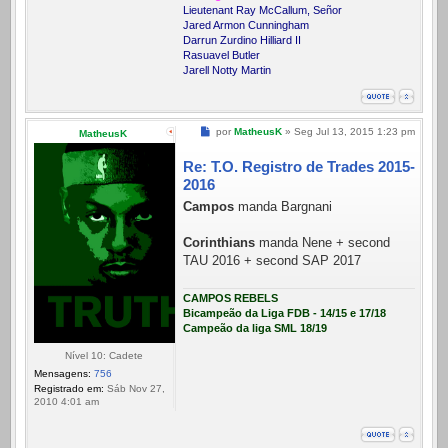
Lieutenant Ray McCallum, Señor
Jared Armon Cunningham
Darrun Zurdino Hilliard II
Rasuavel Butler
Jarell Notty Martin
Mensagem
por
MatheusK
»
Seg Jul 13, 2015 1:23 pm
MatheusK
Re: T.O. Registro de Trades 2015-
2016
Campos
manda Bargnani
Corinthians
manda Nene + second
TAU 2016 + second SAP 2017
CAMPOS REBELS
Bicampeão da Liga FDB - 14/15 e 17/18
Campeão da liga SML 18/19
Nível 10: Cadete
Mensagens:
756
Registrado em:
Sáb Nov 27,
2010 4:01 am