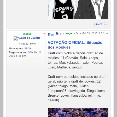
Mensagem
por
jaogui
»
Qua Mai 03, 2017 3:32 pm
jaogui
Re:
VOTAÇÃO OFICIAL: Situação
Nível 33: MVP
dos Rookies
Mensagens:
4859
Registrado em:
Sáb Abr 26,
Draft com picks e depois draft só de
2008 6:46 pm
rookies: 11 (Chavão, Salo ,zecps,
tomas, Maickel,sedut, Eder, Pedrox,
Joao, Matheus, jaogui)
Draft com os rookies inclusos no draft
geral, não teria draft de rookies: 12
(Riker, thiago_maia, J-Rich,
Jumpman23, otaviogeda, Diegosixers,
Brenke, Lover, Hansel,Daniel, mijo,
cearah)