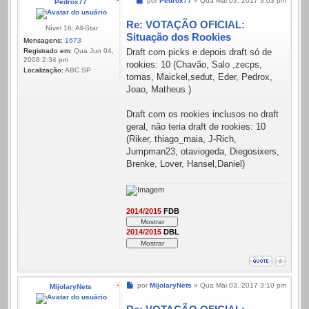
por
Pedrox77
»
Qua Mai 03, 2017 3:03 pm
Pedrox77
Re: VOTAÇÃO OFICIAL:
Nível 16: All-Star
Situação dos Rookies
Mensagens:
1673
Registrado em:
Qua Jun 04,
Draft com picks e depois draft só de
2008 2:34 pm
rookies: 10 (Chavão, Salo ,zecps,
Localização:
ABC SP
tomas, Maickel,sedut, Eder, Pedrox,
Joao, Matheus )
Draft com os rookies inclusos no draft
geral, não teria draft de rookies: 10
(Riker, thiago_maia, J-Rich,
Jumpman23, otaviogeda, Diegosixers,
Brenke, Lover, Hansel,Daniel)
2014/2015
FDB
2014/2015
DBL
Mensagem
por
MijolaryNets
»
Qua Mai 03, 2017 3:10 pm
MijolaryNets