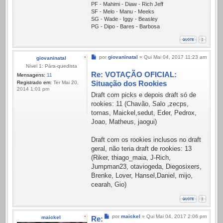
PF - Mahimi - Diaw - Rich Jeff
SF - Melo - Manu - Meeks
SG - Wade - Iggy - Beasley
PG - Dipo - Bares - Barbosa
Mensagem
por
giovaninatal
»
Qui Mai 04, 2017 11:23 am
giovaninatal
Nível 1: Pára-quedista
Re: VOTAÇÃO OFICIAL:
Mensagens:
11
Situação dos Rookies
Registrado em:
Ter Mai 20,
2014 1:01 pm
Draft com picks e depois draft só de
rookies: 11 (Chavão, Salo ,zecps,
tomas, Maickel,sedut, Eder, Pedrox,
Joao, Matheus, jaogui)
Draft com os rookies inclusos no draft
geral, não teria draft de rookies: 13
(Riker, thiago_maia, J-Rich,
Jumpman23, otaviogeda, Diegosixers,
Brenke, Lover, Hansel,Daniel, mijo,
cearah, Gio)
Mensagem
por
maickel
»
Qui Mai 04, 2017 2:06 pm
maickel
Re: