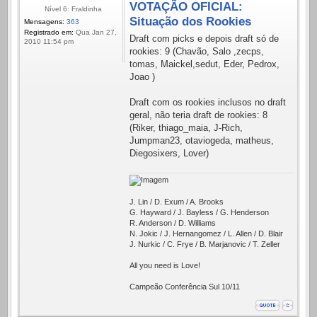
VOTAÇÃO OFICIAL:
Nível 6: Fraldinha
Situação dos Rookies
Mensagens:
363
Registrado em:
Qua Jan 27,
Draft com picks e depois draft só de
2010 11:54 pm
rookies: 9 (Chavão, Salo ,zecps,
tomas, Maickel,sedut, Eder, Pedrox,
Joao )
Draft com os rookies inclusos no draft
geral, não teria draft de rookies: 8
(Riker, thiago_maia, J-Rich,
Jumpman23, otaviogeda, matheus,
Diegosixers, Lover)
J. Lin / D. Exum / A. Brooks
G. Hayward / J. Bayless / G. Henderson
R. Anderson / D. Williams
N. Jokic / J. Hernangomez / L. Allen / D. Blair
J. Nurkic / C. Frye / B. Marjanovic / T. Zeller
All you need is Love!
Campeão Conferência Sul 10/11