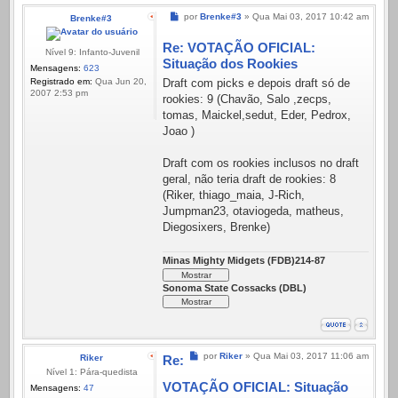
Mensagem
por
Brenke#3
»
Qua Mai 03, 2017 10:42 am
Brenke#3
Re: VOTAÇÃO OFICIAL:
Nível 9: Infanto-Juvenil
Situação dos Rookies
Mensagens:
623
Registrado em:
Qua Jun 20,
Draft com picks e depois draft só de
2007 2:53 pm
rookies: 9 (Chavão, Salo ,zecps,
tomas, Maickel,sedut, Eder, Pedrox,
Joao )
Draft com os rookies inclusos no draft
geral, não teria draft de rookies: 8
(Riker, thiago_maia, J-Rich,
Jumpman23, otaviogeda, matheus,
Diegosixers, Brenke)
Minas Mighty Midgets (FDB)214-87
Sonoma State Cossacks (DBL)
Mensagem
por
Riker
»
Qua Mai 03, 2017 11:06 am
Riker
Re:
Nível 1: Pára-quedista
VOTAÇÃO OFICIAL: Situação
Mensagens:
47