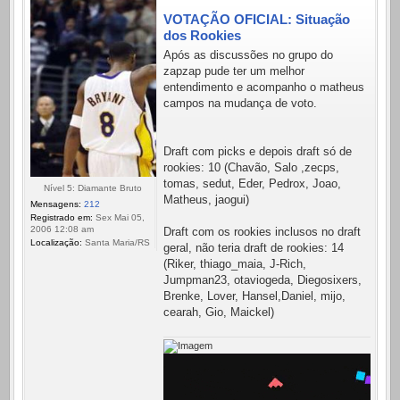
VOTAÇÃO OFICIAL: Situação
dos Rookies
Após as discussões no grupo do
zapzap pude ter um melhor
entendimento e acompanho o matheus
campos na mudança de voto.
Draft com picks e depois draft só de
rookies: 10 (Chavão, Salo ,zecps,
tomas, sedut, Eder, Pedrox, Joao,
Nível 5: Diamante Bruto
Matheus, jaogui)
Mensagens:
212
Registrado em:
Sex Mai 05,
2006 12:08 am
Draft com os rookies inclusos no draft
Localização:
Santa Maria/RS
geral, não teria draft de rookies: 14
(Riker, thiago_maia, J-Rich,
Jumpman23, otaviogeda, Diegosixers,
Brenke, Lover, Hansel,Daniel, mijo,
cearah, Gio, Maickel)