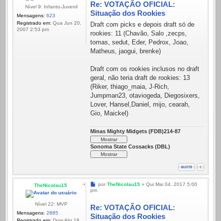
Re: VOTAÇÃO OFICIAL:
Nível 9: Infanto-Juvenil
Situação dos Rookies
Mensagens:
623
Registrado em:
Qua Jun 20,
Draft com picks e depois draft só de
2007 2:53 pm
rookies: 11 (Chavão, Salo ,zecps,
tomas, sedut, Eder, Pedrox, Joao,
Matheus, jaogui, brenke)
Draft com os rookies inclusos no draft
geral, não teria draft de rookies: 13
(Riker, thiago_maia, J-Rich,
Jumpman23, otaviogeda, Diegosixers,
Lover, Hansel,Daniel, mijo, cearah,
Gio, Maickel)
Minas Mighty Midgets (FDB)214-87
Sonoma State Cossacks (DBL)
Mensagem
por
TheNicolau15
»
Qui Mai 04, 2017 5:00
TheNicolau15
pm
Nível 22: MVP
Re: VOTAÇÃO OFICIAL:
Mensagens:
2885
Situação dos Rookies
Registrado em:
Dom Abr 18,