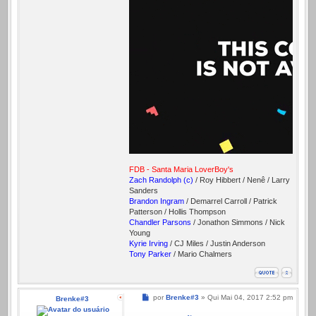
FDB - Santa Maria LoverBoy's
Zach Randolph (c)
/ Roy Hibbert / Nenê / Larry
Sanders
Brandon Ingram
/ Demarrel Carroll / Patrick
Patterson / Hollis Thompson
Chandler Parsons
/ Jonathon Simmons / Nick
Young
Kyrie Irving
/ CJ Miles / Justin Anderson
Tony Parker
/ Mario Chalmers
Mensagem
por
Brenke#3
»
Qui Mai 04, 2017 2:52 pm
Brenke#3