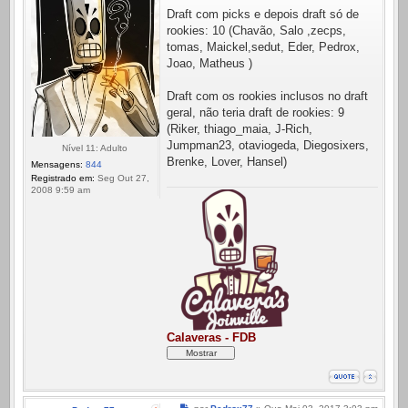
Draft com picks e depois draft só de
rookies: 10 (Chavão, Salo ,zecps,
tomas, Maickel,sedut, Eder, Pedrox,
Joao, Matheus )
Draft com os rookies inclusos no draft
geral, não teria draft de rookies: 9
(Riker, thiago_maia, J-Rich,
Jumpman23, otaviogeda, Diegosixers,
Nível 11: Adulto
Brenke, Lover, Hansel)
Mensagens:
844
Registrado em:
Seg Out 27,
2008 9:59 am
Calaveras - FDB
Mensagem