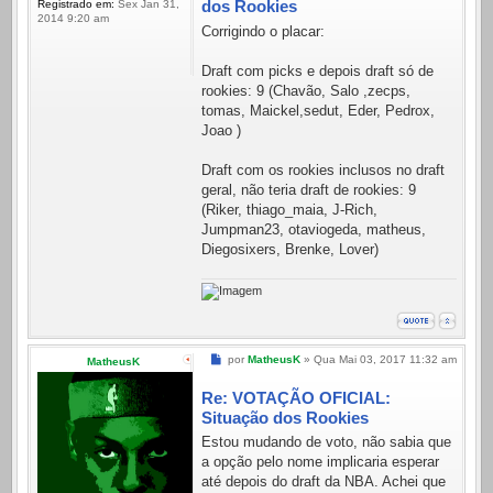
dos Rookies
Registrado em:
Sex Jan 31,
2014 9:20 am
Corrigindo o placar:
Draft com picks e depois draft só de
rookies: 9 (Chavão, Salo ,zecps,
tomas, Maickel,sedut, Eder, Pedrox,
Joao )
Draft com os rookies inclusos no draft
geral, não teria draft de rookies: 9
(Riker, thiago_maia, J-Rich,
Jumpman23, otaviogeda, matheus,
Diegosixers, Brenke, Lover)
Mensagem
por
MatheusK
»
Qua Mai 03, 2017 11:32 am
MatheusK
Re: VOTAÇÃO OFICIAL:
Situação dos Rookies
Estou mudando de voto, não sabia que
a opção pelo nome implicaria esperar
até depois do draft da NBA. Achei que