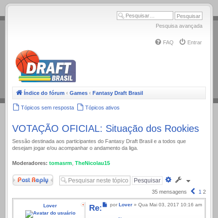
.
Pesquisa avançada
FAQ
Entrar
Índice do fórum
‹
Games
‹
Fantasy Draft Brasil
Tópicos sem resposta
Tópicos ativos
VOTAÇÃO OFICIAL: Situação dos Rookies
Sessão destinada aos participantes do Fantasy Draft Brasil e a todos que
desejam jogar e/ou acompanhar o andamento da liga.
Moderadores:
tomasrm
,
TheNicolau15
Responder
Pesquisa
avançada
Anterior
35 mensagens
1
2
Mensagem
por
Lover
»
Qua Mai 03, 2017 10:16 am
Lover
Re: