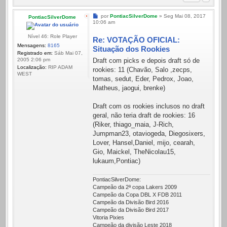
Mensagem
por
PontiacSilverDome
»
Seg Mai 08, 2017
PontiacSilverDome
10:06 am
Nível 46: Role Player
Re: VOTAÇÃO OFICIAL:
Mensagens:
8165
Situação dos Rookies
Registrado em:
Sáb Mai 07,
Draft com picks e depois draft só de
2005 2:06 pm
Localização:
RIP ADAM
rookies: 11 (Chavão, Salo ,zecps,
WEST
tomas, sedut, Eder, Pedrox, Joao,
Matheus, jaogui, brenke)
Draft com os rookies inclusos no draft
geral, não teria draft de rookies: 16
(Riker, thiago_maia, J-Rich,
Jumpman23, otaviogeda, Diegosixers,
Lover, Hansel,Daniel, mijo, cearah,
Gio, Maickel, TheNicolau15,
lukaum,Pontiac)
PontiacSilverDome:
Campeão da 2ª copa Lakers 2009
Campeão da Copa DBL X FDB 2011
Campeão da Divisão Bird 2016
Campeão da Divisão Bird 2017
Vitoria Pixies
Campeão da divisão Leste 2018