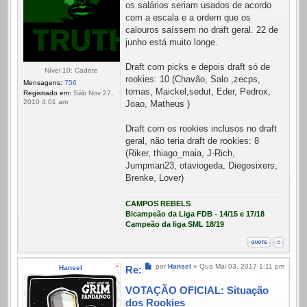
os salários seriam usados de acordo
com a escala e a ordem que os
calouros saíssem no draft geral. 22 de
junho está muito longe.
Draft com picks e depois draft só de
Nível 10: Cadete
rookies: 10 (Chavão, Salo ,zecps,
Mensagens:
756
tomas, Maickel,sedut, Eder, Pedrox,
Registrado em:
Sáb Nov 27,
2010 4:01 am
Joao, Matheus )
Draft com os rookies inclusos no draft
geral, não teria draft de rookies: 8
(Riker, thiago_maia, J-Rich,
Jumpman23, otaviogeda, Diegosixers,
Brenke, Lover)
CAMPOS REBELS
Bicampeão da Liga FDB - 14/15 e 17/18
Campeão da liga SML 18/19
Mensagem
por
Hansel
»
Qua Mai 03, 2017 1:11 pm
Hansel
Re:
VOTAÇÃO OFICIAL: Situação
dos Rookies