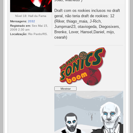
Draft com os rookies inclusos no draft
geral, não teria draft de rookies: 12
Nível 18: Hall da Fama
(Riker, thiago_maia, J-Rich,
Mensagens:
2032
Registrado em:
Sex Mai 15,
Jumpman23, otaviogeda, Diegosixers,
2009 2:30 am
Brenke, Lover, Hansel,Daniel, mijo,
Localização:
Rio Pardo/RS.
cearah)