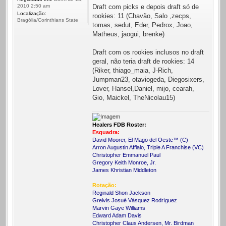
Draft com picks e depois draft só de
2010 2:50 am
Localização:
rookies: 11 (Chavão, Salo ,zecps,
Bragólia/Corinthians State
tomas, sedut, Eder, Pedrox, Joao,
Matheus, jaogui, brenke)
Draft com os rookies inclusos no draft
geral, não teria draft de rookies: 14
(Riker, thiago_maia, J-Rich,
Jumpman23, otaviogeda, Diegosixers,
Lover, Hansel,Daniel, mijo, cearah,
Gio, Maickel, TheNicolau15)
Healers FDB Roster:
Esquadra:
David Moorer, El Mago del Oeste™ (C)
Arron Augustin Afflalo, Triple A Franchise (VC)
Christopher Emmanuel Paul
Gregory Keith Monroe, Jr.
James Khristian Middleton
Rotação:
Reginald Shon Jackson
Greivis Josué Vásquez Rodríguez
Marvin Gaye Williams
Edward Adam Davis
Christopher Claus Andersen, Mr. Birdman