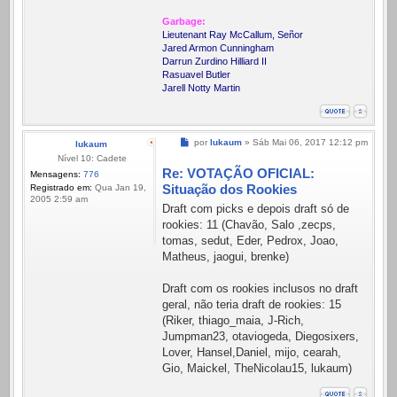
Garbage:
Lieutenant Ray McCallum, Señor
Jared Armon Cunningham
Darrun Zurdino Hilliard II
Rasuavel Butler
Jarell Notty Martin
Mensagem
por
lukaum
»
Sáb Mai 06, 2017 12:12 pm
lukaum
Nível 10: Cadete
Re: VOTAÇÃO OFICIAL:
Mensagens:
776
Situação dos Rookies
Registrado em:
Qua Jan 19,
2005 2:59 am
Draft com picks e depois draft só de
rookies: 11 (Chavão, Salo ,zecps,
tomas, sedut, Eder, Pedrox, Joao,
Matheus, jaogui, brenke)
Draft com os rookies inclusos no draft
geral, não teria draft de rookies: 15
(Riker, thiago_maia, J-Rich,
Jumpman23, otaviogeda, Diegosixers,
Lover, Hansel,Daniel, mijo, cearah,
Gio, Maickel, TheNicolau15, lukaum)