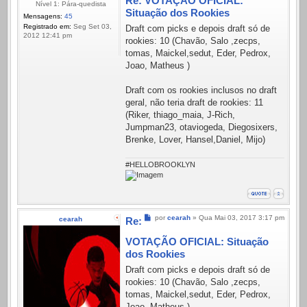
Re: VOTAÇÃO OFICIAL:
Nível 1: Pára-quedista
Situação dos Rookies
Mensagens:
45
Registrado em:
Seg Set 03,
Draft com picks e depois draft só de
2012 12:41 pm
rookies: 10 (Chavão, Salo ,zecps,
tomas, Maickel,sedut, Eder, Pedrox,
Joao, Matheus )
Draft com os rookies inclusos no draft
geral, não teria draft de rookies: 11
(Riker, thiago_maia, J-Rich,
Jumpman23, otaviogeda, Diegosixers,
Brenke, Lover, Hansel,Daniel, Mijo)
#HELLOBROOKLYN
Mensagem
por
cearah
»
Qua Mai 03, 2017 3:17 pm
cearah
Re:
VOTAÇÃO OFICIAL: Situação
dos Rookies
Draft com picks e depois draft só de
rookies: 10 (Chavão, Salo ,zecps,
tomas, Maickel,sedut, Eder, Pedrox,
Joao, Matheus )