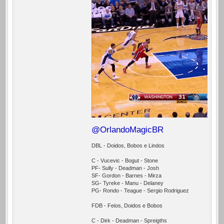
@OrlandoMagicBR
DBL - Doidos, Bobos e Lindos
C - Vucevic - Bogut - Stone
PF- Sully - Deadman - Josh
SF- Gordon - Barnes - Mirza
SG- Tyreke - Manu - Delaney
PG- Rondo - Teague - Sergio Rodriguez
FDB - Feios, Doidos e Bobos
C - Dirk - Deadman - Spreigths