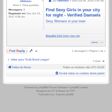
Mensagem
por
rithkhmer
»
Dom Out 06, 2024 5:44 am
rithkhmer
Nível 1: Pára-quedista
Find Sexy Girls in your city
Mensagens:
5
Registrado em:
Sex Jun 23,
for night - Verified Damsels
2017 4:58 am
Sexy Womans in your town
Beautiful Girls from your city
Responder
1 mensagem • Página
1
de
1
Voltar para “Draft Brasil League”
Ir para
Índice do fórum
Todos os horários são
UTC-03:00
Excluir todos os cookies deste painel
.
Powered by
phpBB
® Forum Software © phpBB Limited
Designed by
ST Software
for
PTF
.
Traduzido por:
Suporte phpBB