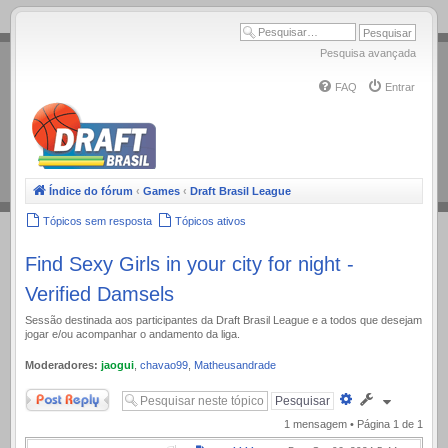
.
Pesquisa avançada
FAQ
Entrar
Índice do fórum
‹
Games
‹
Draft Brasil League
Tópicos sem resposta
Tópicos ativos
Find Sexy Girls in your city for night -
Verified Damsels
Sessão destinada aos participantes da Draft Brasil League e a todos que desejam
jogar e/ou acompanhar o andamento da liga.
Moderadores:
jaogui
,
chavao99
,
Matheusandrade
Responder
Pesquisa
avançada
1 mensagem • Página
1
de
1