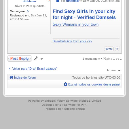
Mensagem
por
rithkhmer
»
Dom Out 06, 2024 5:44 am
rithkhmer
Nível 1: Pára-quedista
Find Sexy Girls in your city
Mensagens:
5
Registrado em:
Sex Jun 23,
for night - Verified Damsels
2017 4:58 am
Sexy Womans in your town
Beautiful Girls from your city
Responder
1 mensagem • Página
1
de
1
Voltar para “Draft Brasil League”
Ir para
Índice do fórum
Todos os horários são
UTC-03:00
Excluir todos os cookies deste painel
.
Powered by
phpBB
® Forum Software © phpBB Limited
Designed by
ST Software
for
PTF
.
Traduzido por:
Suporte phpBB