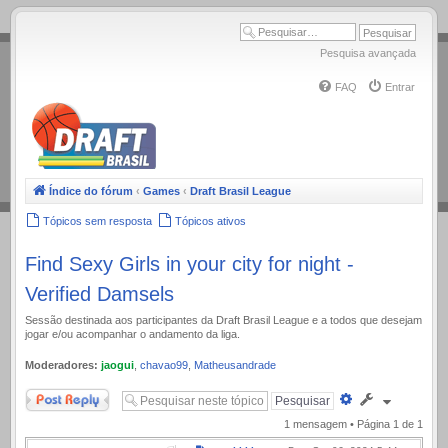
.
Pesquisa avançada
FAQ
Entrar
Índice do fórum
‹
Games
‹
Draft Brasil League
Tópicos sem resposta
Tópicos ativos
Find Sexy Girls in your city for night -
Verified Damsels
Sessão destinada aos participantes da Draft Brasil League e a todos que desejam
jogar e/ou acompanhar o andamento da liga.
Moderadores:
jaogui
,
chavao99
,
Matheusandrade
Responder
Pesquisa
avançada
1 mensagem • Página
1
de
1