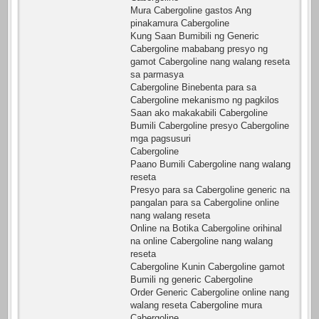
Mura Cabergoline gastos Ang
pinakamura Cabergoline
Kung Saan Bumibili ng Generic
Cabergoline mababang presyo ng
gamot Cabergoline nang walang reseta
sa parmasya
Cabergoline Binebenta para sa
Cabergoline mekanismo ng pagkilos
Saan ako makakabili Cabergoline
Bumili Cabergoline presyo Cabergoline
mga pagsusuri
Cabergoline
Paano Bumili Cabergoline nang walang
reseta
Presyo para sa Cabergoline generic na
pangalan para sa Cabergoline online
nang walang reseta
Online na Botika Cabergoline orihinal
na online Cabergoline nang walang
reseta
Cabergoline Kunin Cabergoline gamot
Bumili ng generic Cabergoline
Order Generic Cabergoline online nang
walang reseta Cabergoline mura
Cabergoline