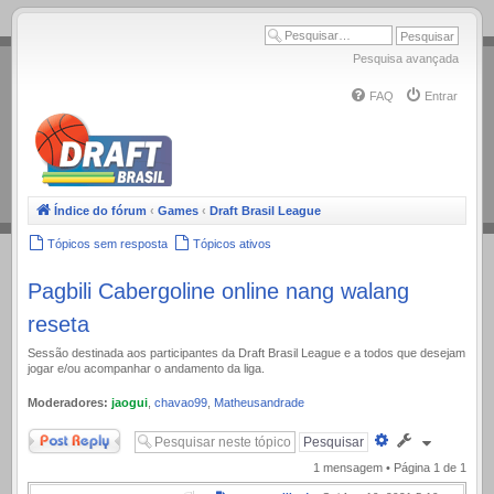
.
Pesquisa avançada
FAQ
Entrar
Índice do fórum
‹
Games
‹
Draft Brasil League
Tópicos sem resposta
Tópicos ativos
Pagbili Cabergoline online nang walang
reseta
Sessão destinada aos participantes da Draft Brasil League e a todos que desejam
jogar e/ou acompanhar o andamento da liga.
Moderadores:
jaogui
,
chavao99
,
Matheusandrade
Responder
Pesquisa
avançada
1 mensagem • Página
1
de
1