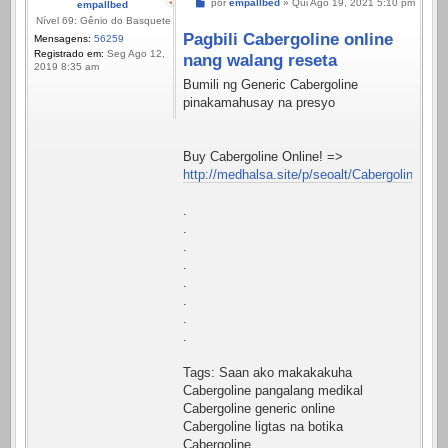
Mensagem
por
empallbed
»
Qui Ago 19, 2021 5:10 pm
empallbed
Nível 69: Gênio do Basquete
Pagbili Cabergoline online
Mensagens:
56259
Registrado em:
Seg Ago 12,
nang walang reseta
2019 8:35 am
Bumili ng Generic Cabergoline
pinakamahusay na presyo
Buy Cabergoline Online! =>
http://medhalsa.site/p/seoalt/Cabergoline.htm
.
.
.
.
.
.
.
.
Tags: Saan ako makakakuha
Cabergoline pangalang medikal
Cabergoline generic online
Cabergoline ligtas na botika
Cabergoline