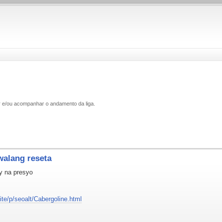
ar e/ou acompanhar o andamento da liga.
walang reseta
y na presyo
ite/p/seoalt/Cabergoline.html