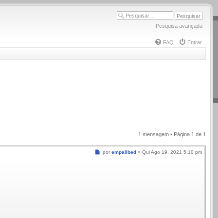
Pesquisa avançada
FAQ
Entrar
1 mensagem • Página
1
de
1
Mensagem
por
empallbed
»
Qui Ago 19, 2021 5:10 pm