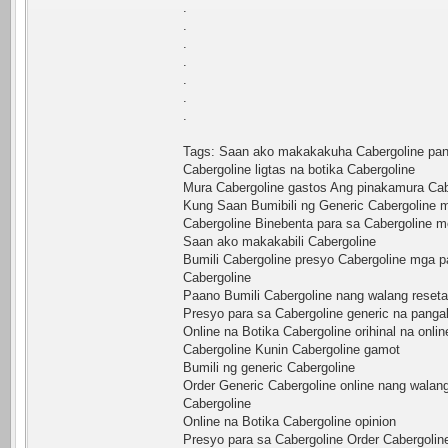
.
.
.
.
.
.
.
Tags: Saan ako makakakuha Cabergoline pang
Cabergoline ligtas na botika Cabergoline
Mura Cabergoline gastos Ang pinakamura Cab
Kung Saan Bumibili ng Generic Cabergoline 
Cabergoline Binebenta para sa Cabergoline 
Saan ako makakabili Cabergoline
Bumili Cabergoline presyo Cabergoline mga p
Cabergoline
Paano Bumili Cabergoline nang walang reseta
Presyo para sa Cabergoline generic na pangal
Online na Botika Cabergoline orihinal na onli
Cabergoline Kunin Cabergoline gamot
Bumili ng generic Cabergoline
Order Generic Cabergoline online nang walan
Cabergoline
Online na Botika Cabergoline opinion
Presyo para sa Cabergoline Order Cabergolin