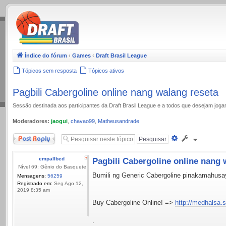
.
Índice do fórum
‹
Games
‹
Draft Brasil League
Tópicos sem resposta
Tópicos ativos
Pagbili Cabergoline online nang walang reseta
Sessão destinada aos participantes da Draft Brasil League e a todos que desejam jog
Moderadores:
jaogui
,
chavao99
,
Matheusandrade
Responder
Pesquisa
avançada
empallbed
Pagbili Cabergoline online nang 
Nível 69: Gênio do Basquete
Bumili ng Generic Cabergoline pinakamahusa
Mensagens:
56259
Registrado em:
Seg Ago 12,
2019 8:35 am
Buy Cabergoline Online! =>
http://medhalsa.s
.