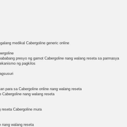
alang medikal Cabergoline generic online
ergoline
mababang presyo ng gamot Cabergoline nang walang reseta sa parmasya
mekanismo ng pagkilos
agsusuri
an para sa Cabergoline online nang walang reseta
ne Cabergoline nang walang reseta
g reseta Cabergoline mura
e nang walang reseta