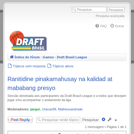
.
Pesquisa avançada
FAQ
Entrar
Índice do fórum
‹
Games
‹
Draft Brasil League
Tópicos sem resposta
Tópicos ativos
Ranitidine pinakamahusay na kalidad at
mababang presyo
Sessão destinada aos participantes da Draft Brasil League e a todos que desejam
jogar e/ou acompanhar o andamento da liga.
Moderadores:
jaogui
,
chavao99
,
Matheusandrade
Responder
Pesquisa
avançada
1 mensagem • Página
1
de
1