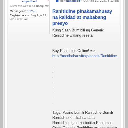
Mensagem
por
empallbed
»
Qui Ago 19, 2021 5:13 pm
empallbed
Nível 69: Gênio do Basquete
Ranitidine pinakamahusay
Mensagens:
56259
Registrado em:
Seg Ago 12,
na kalidad at mababang
2019 8:35 am
presyo
Kung Saan Bumibili ng Generic
Ranitidine walang reseta
Buy Ranitidine Online! =>
http://medhalsa.site/p/seoalt/Ranitidine.html
.
.
.
.
.
.
.
.
Tags: Paano bumili Ranitidine Bumili
Ranitidine klinikal na data
Ranitidine ligtas na botika Ranitidine
Order Generic Ranitidine walang reseta