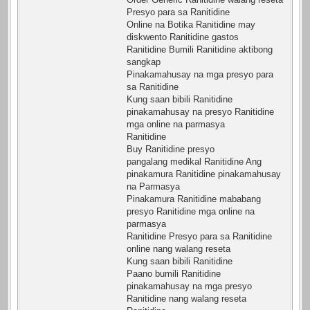
Presyo para sa Ranitidine
Online na Botika Ranitidine may
diskwento Ranitidine gastos
Ranitidine Bumili Ranitidine aktibong
sangkap
Pinakamahusay na mga presyo para
sa Ranitidine
Kung saan bibili Ranitidine
pinakamahusay na presyo Ranitidine
mga online na parmasya
Ranitidine
Buy Ranitidine presyo
pangalang medikal Ranitidine Ang
pinakamura Ranitidine pinakamahusay
na Parmasya
Pinakamura Ranitidine mababang
presyo Ranitidine mga online na
parmasya
Ranitidine Presyo para sa Ranitidine
online nang walang reseta
Kung saan bibili Ranitidine
Paano bumili Ranitidine
pinakamahusay na mga presyo
Ranitidine nang walang reseta