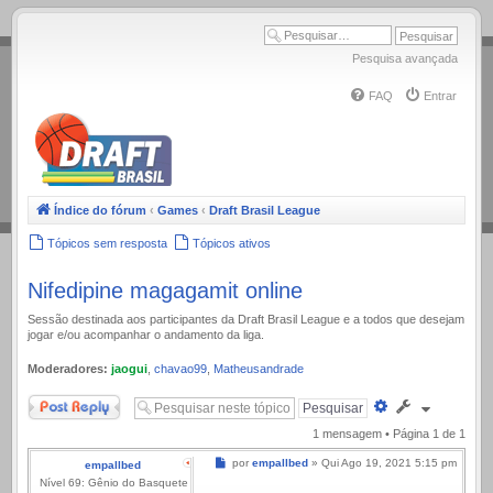
.
Pesquisa avançada
FAQ
Entrar
Índice do fórum
‹
Games
‹
Draft Brasil League
Tópicos sem resposta
Tópicos ativos
Nifedipine magagamit online
Sessão destinada aos participantes da Draft Brasil League e a todos que desejam
jogar e/ou acompanhar o andamento da liga.
Moderadores:
jaogui
,
chavao99
,
Matheusandrade
Responder
Pesquisa
avançada
1 mensagem • Página
1
de
1
Mensagem
por
empallbed
»
Qui Ago 19, 2021 5:15 pm
empallbed
Nível 69: Gênio do Basquete