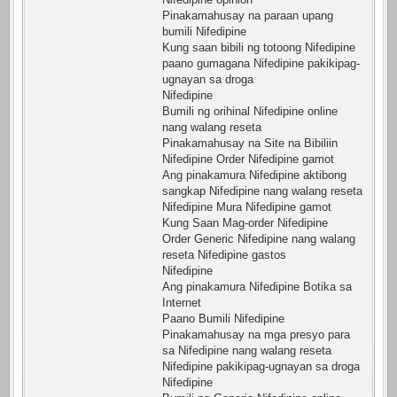
Pinakamahusay na paraan upang
bumili Nifedipine
Kung saan bibili ng totoong Nifedipine
paano gumagana Nifedipine pakikipag-
ugnayan sa droga
Nifedipine
Bumili ng orihinal Nifedipine online
nang walang reseta
Pinakamahusay na Site na Bibiliin
Nifedipine Order Nifedipine gamot
Ang pinakamura Nifedipine aktibong
sangkap Nifedipine nang walang reseta
Nifedipine Mura Nifedipine gamot
Kung Saan Mag-order Nifedipine
Order Generic Nifedipine nang walang
reseta Nifedipine gastos
Nifedipine
Ang pinakamura Nifedipine Botika sa
Internet
Paano Bumili Nifedipine
Pinakamahusay na mga presyo para
sa Nifedipine nang walang reseta
Nifedipine pakikipag-ugnayan sa droga
Nifedipine