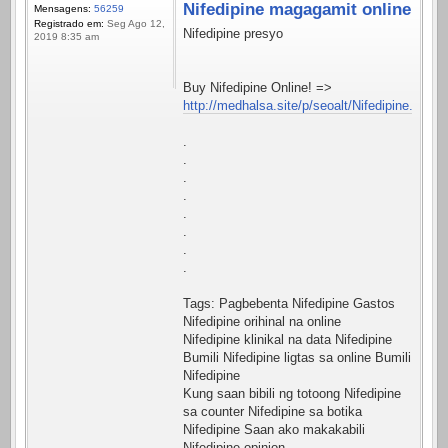
Nifedipine magagamit online
Mensagens:
56259
Registrado em:
Seg Ago 12,
Nifedipine presyo
2019 8:35 am
Buy Nifedipine Online! =>
http://medhalsa.site/p/seoalt/Nifedipine.html
.
.
.
.
.
.
.
.
Tags: Pagbebenta Nifedipine Gastos
Nifedipine orihinal na online
Nifedipine klinikal na data Nifedipine
Bumili Nifedipine ligtas sa online Bumili
Nifedipine
Kung saan bibili ng totoong Nifedipine
sa counter Nifedipine sa botika
Nifedipine Saan ako makakabili
Nifedipine opinion