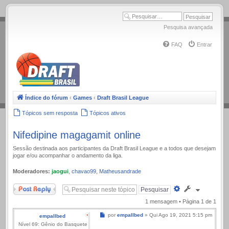
.
Pesquisa avançada
FAQ
Entrar
Índice do fórum
‹
Games
‹
Draft Brasil League
Tópicos sem resposta
Tópicos ativos
Nifedipine magagamit online
Sessão destinada aos participantes da Draft Brasil League e a todos que desejam
jogar e/ou acompanhar o andamento da liga.
Moderadores:
jaogui
,
chavao99
,
Matheusandrade
Responder
Pesquisa
avançada
1 mensagem • Página
1
de
1
Mensagem
por
empallbed
»
Qui Ago 19, 2021 5:15 pm
empallbed
Nível 69: Gênio do Basquete