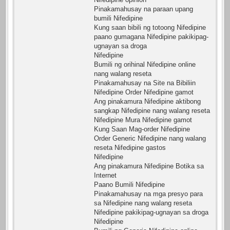
Pinakamahusay na paraan upang
bumili Nifedipine
Kung saan bibili ng totoong Nifedipine
paano gumagana Nifedipine pakikipag-
ugnayan sa droga
Nifedipine
Bumili ng orihinal Nifedipine online
nang walang reseta
Pinakamahusay na Site na Bibiliin
Nifedipine Order Nifedipine gamot
Ang pinakamura Nifedipine aktibong
sangkap Nifedipine nang walang reseta
Nifedipine Mura Nifedipine gamot
Kung Saan Mag-order Nifedipine
Order Generic Nifedipine nang walang
reseta Nifedipine gastos
Nifedipine
Ang pinakamura Nifedipine Botika sa
Internet
Paano Bumili Nifedipine
Pinakamahusay na mga presyo para
sa Nifedipine nang walang reseta
Nifedipine pakikipag-ugnayan sa droga
Nifedipine