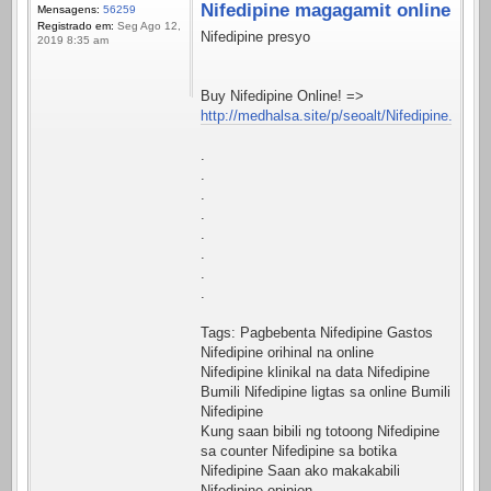
Nifedipine magagamit online
Mensagens:
56259
Registrado em:
Seg Ago 12,
Nifedipine presyo
2019 8:35 am
Buy Nifedipine Online! =>
http://medhalsa.site/p/seoalt/Nifedipine.html
.
.
.
.
.
.
.
.
Tags: Pagbebenta Nifedipine Gastos
Nifedipine orihinal na online
Nifedipine klinikal na data Nifedipine
Bumili Nifedipine ligtas sa online Bumili
Nifedipine
Kung saan bibili ng totoong Nifedipine
sa counter Nifedipine sa botika
Nifedipine Saan ako makakabili
Nifedipine opinion