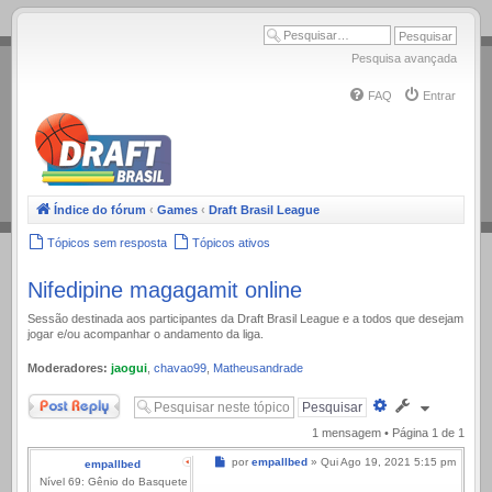
.
Pesquisa avançada
FAQ
Entrar
Índice do fórum
‹
Games
‹
Draft Brasil League
Tópicos sem resposta
Tópicos ativos
Nifedipine magagamit online
Sessão destinada aos participantes da Draft Brasil League e a todos que desejam
jogar e/ou acompanhar o andamento da liga.
Moderadores:
jaogui
,
chavao99
,
Matheusandrade
Responder
Pesquisa
avançada
1 mensagem • Página
1
de
1
Mensagem
por
empallbed
»
Qui Ago 19, 2021 5:15 pm
empallbed
Nível 69: Gênio do Basquete