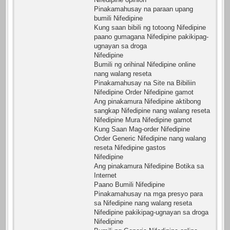
Pinakamahusay na paraan upang
bumili Nifedipine
Kung saan bibili ng totoong Nifedipine
paano gumagana Nifedipine pakikipag-
ugnayan sa droga
Nifedipine
Bumili ng orihinal Nifedipine online
nang walang reseta
Pinakamahusay na Site na Bibiliin
Nifedipine Order Nifedipine gamot
Ang pinakamura Nifedipine aktibong
sangkap Nifedipine nang walang reseta
Nifedipine Mura Nifedipine gamot
Kung Saan Mag-order Nifedipine
Order Generic Nifedipine nang walang
reseta Nifedipine gastos
Nifedipine
Ang pinakamura Nifedipine Botika sa
Internet
Paano Bumili Nifedipine
Pinakamahusay na mga presyo para
sa Nifedipine nang walang reseta
Nifedipine pakikipag-ugnayan sa droga
Nifedipine