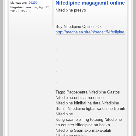
Nifedipine magagamit online
Mensagens:
56259
Registrado em:
Seg Ago 12,
Nifedipine presyo
2019 8:35 am
Buy Nifedipine Online! =>
http://medhalsa.site/p/seoalt/Nifedipine.html
.
.
.
.
.
.
.
.
Tags: Pagbebenta Nifedipine Gastos
Nifedipine orihinal na online
Nifedipine klinikal na data Nifedipine
Bumili Nifedipine ligtas sa online Bumili
Nifedipine
Kung saan bibili ng totoong Nifedipine
sa counter Nifedipine sa botika
Nifedipine Saan ako makakabili
Nifedipine opinion