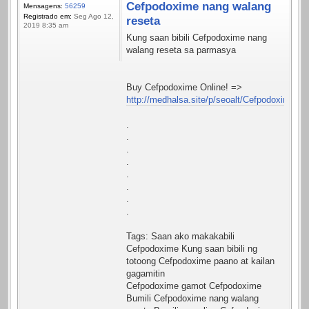
Cefpodoxime nang walang
Mensagens:
56259
Registrado em:
Seg Ago 12,
reseta
2019 8:35 am
Kung saan bibili Cefpodoxime nang
walang reseta sa parmasya
Buy Cefpodoxime Online! =>
http://medhalsa.site/p/seoalt/Cefpodoxime.ht
.
.
.
.
.
.
.
.
Tags: Saan ako makakabili
Cefpodoxime Kung saan bibili ng
totoong Cefpodoxime paano at kailan
gagamitin
Cefpodoxime gamot Cefpodoxime
Bumili Cefpodoxime nang walang