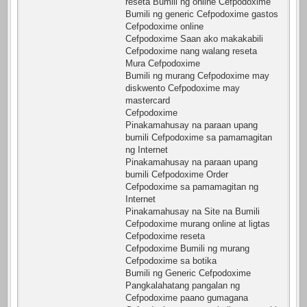
reseta Bumili ng online Cefpodoxime
Bumili ng generic Cefpodoxime gastos
Cefpodoxime online
Cefpodoxime Saan ako makakabili
Cefpodoxime nang walang reseta
Mura Cefpodoxime
Bumili ng murang Cefpodoxime may
diskwento Cefpodoxime may
mastercard
Cefpodoxime
Pinakamahusay na paraan upang
bumili Cefpodoxime sa pamamagitan
ng Internet
Pinakamahusay na paraan upang
bumili Cefpodoxime Order
Cefpodoxime sa pamamagitan ng
Internet
Pinakamahusay na Site na Bumili
Cefpodoxime murang online at ligtas
Cefpodoxime reseta
Cefpodoxime Bumili ng murang
Cefpodoxime sa botika
Bumili ng Generic Cefpodoxime
Pangkalahatang pangalan ng
Cefpodoxime paano gumagana