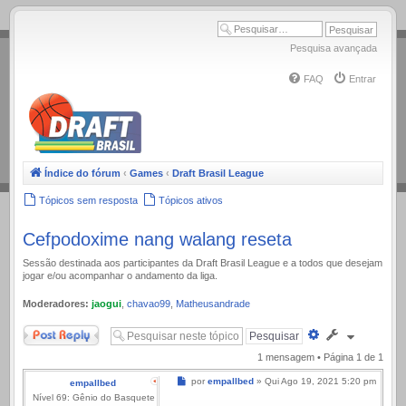
.
Pesquisa avançada
FAQ
Entrar
Índice do fórum
‹
Games
‹
Draft Brasil League
Tópicos sem resposta
Tópicos ativos
Cefpodoxime nang walang reseta
Sessão destinada aos participantes da Draft Brasil League e a todos que desejam
jogar e/ou acompanhar o andamento da liga.
Moderadores:
jaogui
,
chavao99
,
Matheusandrade
Responder
Pesquisa
avançada
1 mensagem • Página
1
de
1
Mensagem
por
empallbed
»
Qui Ago 19, 2021 5:20 pm
empallbed
Nível 69: Gênio do Basquete