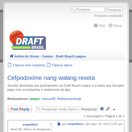
.
Pesquisa avançada
FAQ
Entrar
Índice do fórum
‹
Games
‹
Draft Brasil League
Tópicos sem resposta
Tópicos ativos
Cefpodoxime nang walang reseta
Sessão destinada aos participantes da Draft Brasil League e a todos que desejam
jogar e/ou acompanhar o andamento da liga.
Moderadores:
jaogui
,
chavao99
,
Matheusandrade
Responder
Pesquisa
avançada
1 mensagem • Página
1
de
1
Mensagem
por
empallbed
»
Qui Ago 19, 2021 5:20 pm
empallbed
Nível 69: Gênio do Basquete