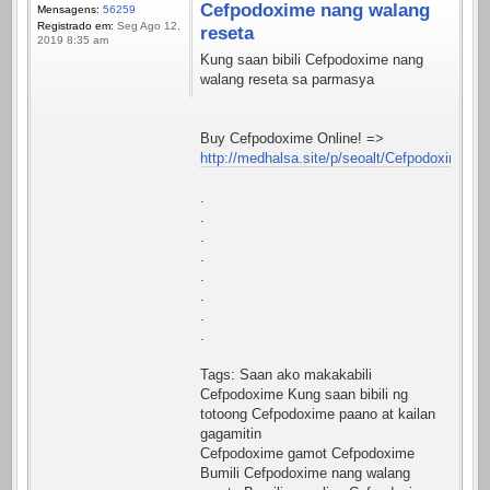
Cefpodoxime nang walang
Mensagens:
56259
Registrado em:
Seg Ago 12,
reseta
2019 8:35 am
Kung saan bibili Cefpodoxime nang
walang reseta sa parmasya
Buy Cefpodoxime Online! =>
http://medhalsa.site/p/seoalt/Cefpodoxime.ht
.
.
.
.
.
.
.
.
Tags: Saan ako makakabili
Cefpodoxime Kung saan bibili ng
totoong Cefpodoxime paano at kailan
gagamitin
Cefpodoxime gamot Cefpodoxime
Bumili Cefpodoxime nang walang