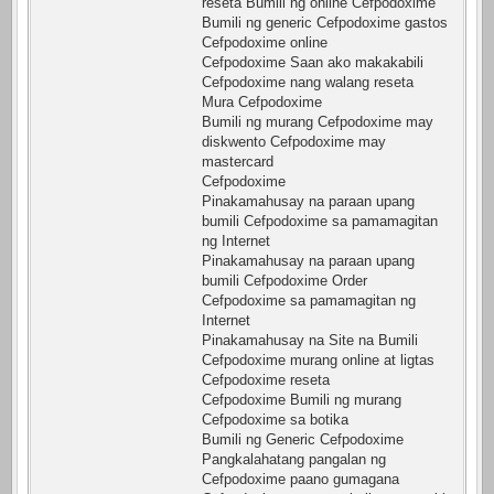
reseta Bumili ng online Cefpodoxime
Bumili ng generic Cefpodoxime gastos
Cefpodoxime online
Cefpodoxime Saan ako makakabili
Cefpodoxime nang walang reseta
Mura Cefpodoxime
Bumili ng murang Cefpodoxime may
diskwento Cefpodoxime may
mastercard
Cefpodoxime
Pinakamahusay na paraan upang
bumili Cefpodoxime sa pamamagitan
ng Internet
Pinakamahusay na paraan upang
bumili Cefpodoxime Order
Cefpodoxime sa pamamagitan ng
Internet
Pinakamahusay na Site na Bumili
Cefpodoxime murang online at ligtas
Cefpodoxime reseta
Cefpodoxime Bumili ng murang
Cefpodoxime sa botika
Bumili ng Generic Cefpodoxime
Pangkalahatang pangalan ng
Cefpodoxime paano gumagana