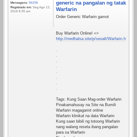
generic na pangalan ng tatak
Mensagens:
56259
Registrado em:
Seg Ago 12,
Warfarin
2019 8:35 am
Order Generic Warfarin gamot
Buy Warfarin Online! =>
http://medhalsa.site/p/seoalt/Warfarin.html
.
.
.
.
.
.
.
.
Tags: Kung Saan Mag-order Warfarin
Pinakamahusay na Site na Bumili
Warfarin magagamit online
Warfarin klinikal na data Warfarin
Kung saan bibili ng totoong Warfarin
nang walang reseta ibang pangalan
para sa Warfarin