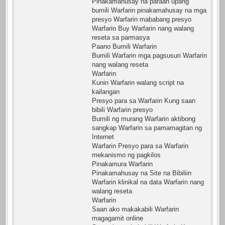
Pinakamahusay na paraan upang
bumili Warfarin pinakamahusay na mga
presyo Warfarin mababang presyo
Warfarin Buy Warfarin nang walang
reseta sa parmasya
Paano Bumili Warfarin
Bumili Warfarin mga pagsusuri Warfarin
nang walang reseta
Warfarin
Kunin Warfarin walang script na
kailangan
Presyo para sa Warfarin Kung saan
bibili Warfarin presyo
Bumili ng murang Warfarin aktibong
sangkap Warfarin sa pamamagitan ng
Internet
Warfarin Presyo para sa Warfarin
mekanismo ng pagkilos
Pinakamura Warfarin
Pinakamahusay na Site na Bibiliin
Warfarin klinikal na data Warfarin nang
walang reseta
Warfarin
Saan ako makakabili Warfarin
magagamit online