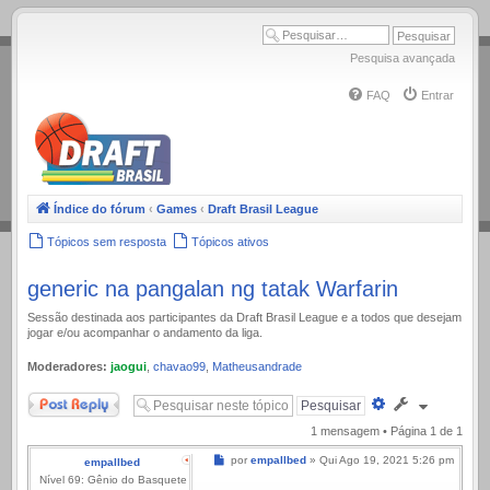
.
Pesquisa avançada
FAQ
Entrar
Índice do fórum
‹
Games
‹
Draft Brasil League
Tópicos sem resposta
Tópicos ativos
generic na pangalan ng tatak Warfarin
Sessão destinada aos participantes da Draft Brasil League e a todos que desejam
jogar e/ou acompanhar o andamento da liga.
Moderadores:
jaogui
,
chavao99
,
Matheusandrade
Responder
Pesquisa
avançada
1 mensagem • Página
1
de
1
Mensagem
por
empallbed
»
Qui Ago 19, 2021 5:26 pm
empallbed
Nível 69: Gênio do Basquete