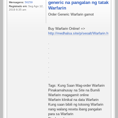
generic na pangalan ng tatak
Mensagens:
56259
Registrado em:
Seg Ago 12,
Warfarin
2019 8:35 am
Order Generic Warfarin gamot
Buy Warfarin Online! =>
http://medhalsa.site/p/seoalt/Warfarin.html
.
.
.
.
.
.
.
.
Tags: Kung Saan Mag-order Warfarin
Pinakamahusay na Site na Bumili
Warfarin magagamit online
Warfarin klinikal na data Warfarin
Kung saan bibili ng totoong Warfarin
nang walang reseta ibang pangalan
para sa Warfarin