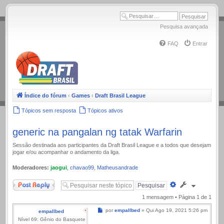
.
Pesquisa avançada
FAQ
Entrar
Índice do fórum
‹
Games
‹
Draft Brasil League
Tópicos sem resposta
Tópicos ativos
generic na pangalan ng tatak Warfarin
Sessão destinada aos participantes da Draft Brasil League e a todos que desejam
jogar e/ou acompanhar o andamento da liga.
Moderadores:
jaogui
,
chavao99
,
Matheusandrade
Responder
Pesquisa
avançada
1 mensagem • Página
1
de
1
Mensagem
por
empallbed
»
Qui Ago 19, 2021 5:26 pm
empallbed
Nível 69: Gênio do Basquete