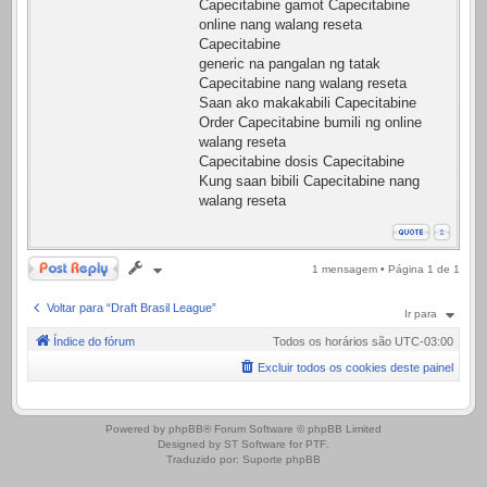
Capecitabine gamot Capecitabine
online nang walang reseta
Capecitabine
generic na pangalan ng tatak
Capecitabine nang walang reseta
Saan ako makakabili Capecitabine
Order Capecitabine bumili ng online
walang reseta
Capecitabine dosis Capecitabine
Kung saan bibili Capecitabine nang
walang reseta
Responder
1 mensagem • Página
1
de
1
Voltar para “Draft Brasil League”
Ir para
Índice do fórum
Todos os horários são
UTC-03:00
Excluir todos os cookies deste painel
.
Powered by
phpBB
® Forum Software © phpBB Limited
Designed by
ST Software
for
PTF
.
Traduzido por:
Suporte phpBB