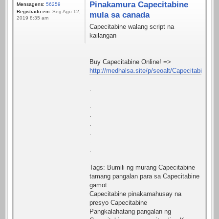
Pinakamura Capecitabine
Mensagens:
56259
Registrado em:
Seg Ago 12,
mula sa canada
2019 8:35 am
Capecitabine walang script na
kailangan
Buy Capecitabine Online! =>
http://medhalsa.site/p/seoalt/Capecitabine.ht
.
.
.
.
.
.
.
.
Tags: Bumili ng murang Capecitabine
tamang pangalan para sa Capecitabine
gamot
Capecitabine pinakamahusay na
presyo Capecitabine
Pangkalahatang pangalan ng