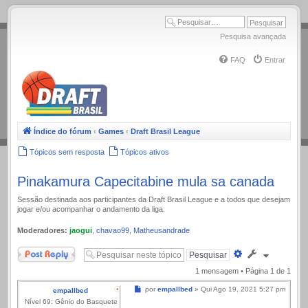
.
Pesquisa avançada
FAQ
Entrar
Índice do fórum
‹
Games
‹
Draft Brasil League
Tópicos sem resposta
Tópicos ativos
Pinakamura Capecitabine mula sa canada
Sessão destinada aos participantes da Draft Brasil League e a todos que desejam
jogar e/ou acompanhar o andamento da liga.
Moderadores:
jaogui
,
chavao99
,
Matheusandrade
Responder
Pesquisa
avançada
1 mensagem • Página
1
de
1
Mensagem
por
empallbed
»
Qui Ago 19, 2021 5:27 pm
empallbed
Nível 69: Gênio do Basquete