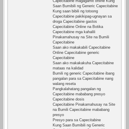
Capecitabine magagamit online Kung
Saan Bumibili ng Generic Capecitabine
Kung saan bibili ng totoong
Capecitabine pakikipag-ugnayan sa
droga Capecitabine gastos
Capecitabine Online na Botika
Capecitabine mga kahalili
Pinakamahusay na Site na Bumili
Capecitabine
Saan ako makakabili Capecitabine
Online Capecitabine generic
Capecitabine
Saan ako makakakuha Capecitabine
mataas na kalidad
Bumili ng generic Capecitabine ibang
pangalan para sa Capecitabine nang
walang reseta
Pangkalahatang pangalan ng
Capecitabine mababang presyo
Capecitabine dosis
Capecitabine Pinakamahusay na Site
na Bumili Capecitabine mababang
presyo
Presyo para sa Capecitabine
Kung Saan Bumibili ng Generic