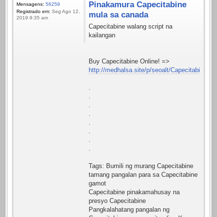
Pinakamura Capecitabine
Mensagens:
56259
Registrado em:
Seg Ago 12,
mula sa canada
2019 8:35 am
Capecitabine walang script na
kailangan
Buy Capecitabine Online! =>
http://medhalsa.site/p/seoalt/Capecitabine.ht
.
.
.
.
.
.
.
.
Tags: Bumili ng murang Capecitabine
tamang pangalan para sa Capecitabine
gamot
Capecitabine pinakamahusay na
presyo Capecitabine
Pangkalahatang pangalan ng