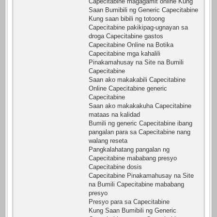
Capecitabine magagamit online Kung
Saan Bumibili ng Generic Capecitabine
Kung saan bibili ng totoong
Capecitabine pakikipag-ugnayan sa
droga Capecitabine gastos
Capecitabine Online na Botika
Capecitabine mga kahalili
Pinakamahusay na Site na Bumili
Capecitabine
Saan ako makakabili Capecitabine
Online Capecitabine generic
Capecitabine
Saan ako makakakuha Capecitabine
mataas na kalidad
Bumili ng generic Capecitabine ibang
pangalan para sa Capecitabine nang
walang reseta
Pangkalahatang pangalan ng
Capecitabine mababang presyo
Capecitabine dosis
Capecitabine Pinakamahusay na Site
na Bumili Capecitabine mababang
presyo
Presyo para sa Capecitabine
Kung Saan Bumibili ng Generic