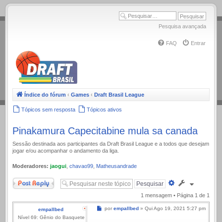
.
Pesquisa avançada
FAQ
Entrar
Índice do fórum
‹
Games
‹
Draft Brasil League
Tópicos sem resposta
Tópicos ativos
Pinakamura Capecitabine mula sa canada
Sessão destinada aos participantes da Draft Brasil League e a todos que desejam
jogar e/ou acompanhar o andamento da liga.
Moderadores:
jaogui
,
chavao99
,
Matheusandrade
Responder
Pesquisa
avançada
1 mensagem • Página
1
de
1
Mensagem
por
empallbed
»
Qui Ago 19, 2021 5:27 pm
empallbed
Nível 69: Gênio do Basquete