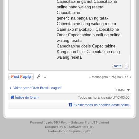
Capecitabine gamot Capecitabine
online nang walang reseta
Capecitabine
generic na pangalan ng tatak
Capecitabine nang walang reseta
Saan ako makakabili Capecitabine
Order Capecitabine bumili ng online
walang reseta
Capecitabine dosis Capecitabine
Kung saan bibili Capecitabine nang
walang reseta
Responder
1 mensagem • Página
1
de
1
Voltar para “Draft Brasil League”
Ir para
Índice do fórum
Todos os horários são
UTC-03:00
Excluir todos os cookies deste painel
.
Powered by
phpBB
® Forum Software © phpBB Limited
Designed by
ST Software
for
PTF
.
Traduzido por:
Suporte phpBB