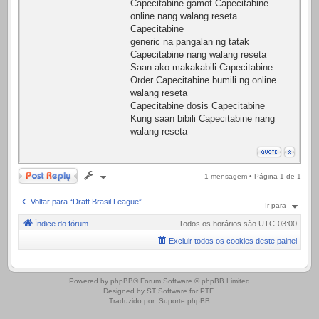
Capecitabine gamot Capecitabine
online nang walang reseta
Capecitabine
generic na pangalan ng tatak
Capecitabine nang walang reseta
Saan ako makakabili Capecitabine
Order Capecitabine bumili ng online
walang reseta
Capecitabine dosis Capecitabine
Kung saan bibili Capecitabine nang
walang reseta
Responder
1 mensagem • Página
1
de
1
Voltar para “Draft Brasil League”
Ir para
Índice do fórum
Todos os horários são
UTC-03:00
Excluir todos os cookies deste painel
.
Powered by
phpBB
® Forum Software © phpBB Limited
Designed by
ST Software
for
PTF
.
Traduzido por:
Suporte phpBB