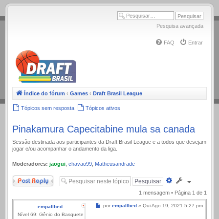
.
Pesquisa avançada
FAQ
Entrar
Índice do fórum
‹
Games
‹
Draft Brasil League
Tópicos sem resposta
Tópicos ativos
Pinakamura Capecitabine mula sa canada
Sessão destinada aos participantes da Draft Brasil League e a todos que desejam
jogar e/ou acompanhar o andamento da liga.
Moderadores:
jaogui
,
chavao99
,
Matheusandrade
Responder
Pesquisa
avançada
1 mensagem • Página
1
de
1
Mensagem
por
empallbed
»
Qui Ago 19, 2021 5:27 pm
empallbed
Nível 69: Gênio do Basquete