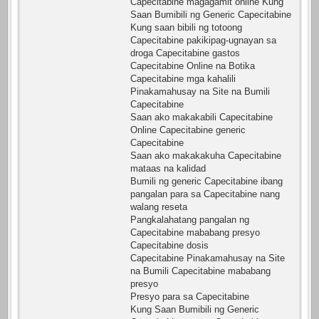
Capecitabine magagamit online Kung
Saan Bumibili ng Generic Capecitabine
Kung saan bibili ng totoong
Capecitabine pakikipag-ugnayan sa
droga Capecitabine gastos
Capecitabine Online na Botika
Capecitabine mga kahalili
Pinakamahusay na Site na Bumili
Capecitabine
Saan ako makakabili Capecitabine
Online Capecitabine generic
Capecitabine
Saan ako makakakuha Capecitabine
mataas na kalidad
Bumili ng generic Capecitabine ibang
pangalan para sa Capecitabine nang
walang reseta
Pangkalahatang pangalan ng
Capecitabine mababang presyo
Capecitabine dosis
Capecitabine Pinakamahusay na Site
na Bumili Capecitabine mababang
presyo
Presyo para sa Capecitabine
Kung Saan Bumibili ng Generic