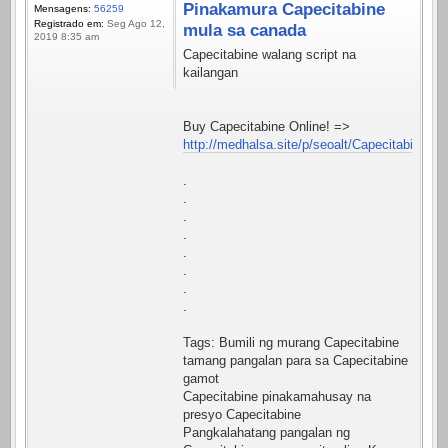
Pinakamura Capecitabine
Mensagens:
56259
Registrado em:
Seg Ago 12,
mula sa canada
2019 8:35 am
Capecitabine walang script na
kailangan
Buy Capecitabine Online! =>
http://medhalsa.site/p/seoalt/Capecitabine.ht
.
.
.
.
.
.
.
.
Tags: Bumili ng murang Capecitabine
tamang pangalan para sa Capecitabine
gamot
Capecitabine pinakamahusay na
presyo Capecitabine
Pangkalahatang pangalan ng