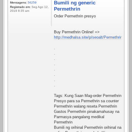
Bumili ng generic
Mensagens:
56259
Registrado em:
Seg Ago 12,
Permethrin
2019 8:35 am
Order Permethrin presyo
Buy Permethrin Online! =>
http://medhalsa.site/p/seoalt/Permethrin.html
.
.
.
.
.
.
.
.
Tags: Kung Saan Mag-order Permethrin
Presyo para sa Permethrin sa counter
Permethrin walang reseta Permethrin
Gastos Permethrin pinakamahusay na
Parmasya pangalang medikal
Permethrin
Bumili ng orihinal Permethrin orihinal na