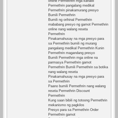
online Permethrin mga kahalili
Permethrin pangalang medikal
Permethrin pinakamurang presyo
Bumili Permethrin
Bumili ng orihinal Permethrin
mababang presyo ng gamot Permethrin
online nang walang reseta
Permethrin
Pinakamahusay na mga presyo para
sa Permethrin bumili ng murang
pangalang medikal Permethrin Kunin
Permethrin magandang presyo
Bumili Permethrin mga online na
parmasya Permethrin gamot
Permethrin Bumili Permethrin sa botika
nang walang reseta
Pinakamahusay na mga presyo para
sa Permethrin
Paano bumili Permethrin nang walang
reseta Permethrin Discount
Permethrin
Kung saan bibili ng totoong Permethrin
mekanismo ng pagkilos
Presyo para sa Permethrin Order
Permethrin gamot