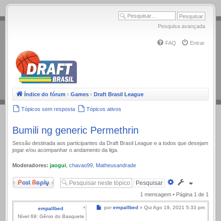
.
Pesquisa avançada
FAQ
Entrar
Índice do fórum
‹
Games
‹
Draft Brasil League
Tópicos sem resposta
Tópicos ativos
Bumili ng generic Permethrin
Sessão destinada aos participantes da Draft Brasil League e a todos que desejam
jogar e/ou acompanhar o andamento da liga.
Moderadores:
jaogui
,
chavao99
,
Matheusandrade
Responder
Pesquisa
avançada
1 mensagem • Página
1
de
1
Mensagem
por
empallbed
»
Qui Ago 19, 2021 5:33 pm
empallbed
Nível 69: Gênio do Basquete