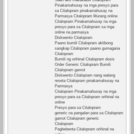
Pinakamahusay na mga presyo para
sa Citalopram pinakamahusay na
Parmasya Citalopram Murang online
Citalopram Pinakamahusay na mga
presyo para sa Citalopram sa mga
online na parmasya
Diskwento Citalopram
Paano bumili Citalopram aktibong
sangkap Citalopram paano gumagana
Citalopram
Bumili ng orihinal Citalopram dosis
Order Generic Citalopram Bumili
Citalopram gamot
Diskwento Citalopram nang walang
reseta Citalopram pinakamahusay na
Parmasya
Citalopram Pinakamahusay na mga
presyo para sa Citalopram orihinal na
online
Presyo para sa Citalopram
generic na pangalan para sa Citalopram
gamot Citalopram generic
Citalopram
Pagbebenta Citalopram orihinal na