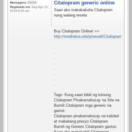
Citalopram generic online
Mensagens:
56259
Registrado em:
Seg Ago 12,
Saan ako makakakuha Citalopram
2019 8:35 am
nang walang reseta
Buy Citalopram Online! =>
http://medhalsa.site/p/seoalt/Citalopram.html
.
.
.
.
.
.
.
.
Tags: Kung saan bibili ng totoong
Citalopram Pinakamahusay na Site na
Bumili Citalopram mga generic na
gamot
Citalopram pinakamahusay na kalidad
at mababang presyo Citalopram
Bumili ng Generic Citalopram gastos
Saan ako makakabili Citalopram