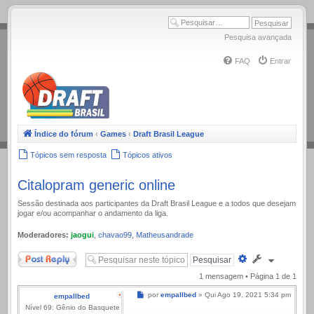
.
Pesquisa avançada
FAQ
Entrar
Índice do fórum
‹
Games
‹
Draft Brasil League
Tópicos sem resposta
Tópicos ativos
Citalopram generic online
Sessão destinada aos participantes da Draft Brasil League e a todos que desejam
jogar e/ou acompanhar o andamento da liga.
Moderadores:
jaogui
,
chavao99
,
Matheusandrade
Responder
Pesquisa
avançada
1 mensagem • Página
1
de
1
Mensagem
por
empallbed
»
Qui Ago 19, 2021 5:34 pm
empallbed
Nível 69: Gênio do Basquete