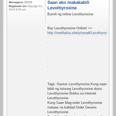
Saan ako makakabili
Mensagens:
56259
Registrado em:
Seg Ago 12,
Levothyroxine
2019 8:35 am
Bumili ng online Levothyroxine
Buy Levothyroxine Online! =>
http://medhalsa.site/p/seoalt/Levothyroxine.h
.
.
.
.
.
.
.
.
Tags: Gastos Levothyroxine Kung saan
bibili ng totoong Levothyroxine dosis
Levothyroxine Botika sa Internet
Levothyroxine
Kung Saan Mag-order Levothyroxine
mataas na kalidad Order Generic
Levothyroxine