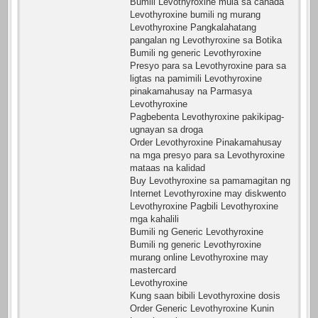
Bumili Levothyroxine mula sa canada
Levothyroxine bumili ng murang
Levothyroxine Pangkalahatang
pangalan ng Levothyroxine sa Botika
Bumili ng generic Levothyroxine
Presyo para sa Levothyroxine para sa
ligtas na pamimili Levothyroxine
pinakamahusay na Parmasya
Levothyroxine
Pagbebenta Levothyroxine pakikipag-
ugnayan sa droga
Order Levothyroxine Pinakamahusay
na mga presyo para sa Levothyroxine
mataas na kalidad
Buy Levothyroxine sa pamamagitan ng
Internet Levothyroxine may diskwento
Levothyroxine Pagbili Levothyroxine
mga kahalili
Bumili ng Generic Levothyroxine
Bumili ng generic Levothyroxine
murang online Levothyroxine may
mastercard
Levothyroxine
Kung saan bibili Levothyroxine dosis
Order Generic Levothyroxine Kunin