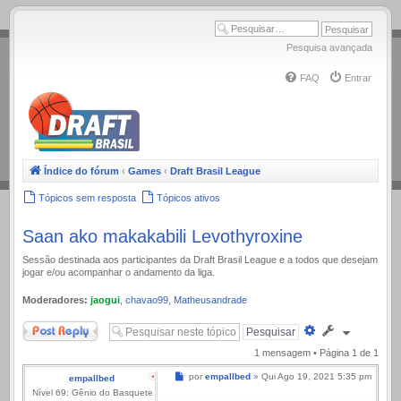
.
Pesquisa avançada
FAQ
Entrar
Índice do fórum
‹
Games
‹
Draft Brasil League
Tópicos sem resposta
Tópicos ativos
Saan ako makakabili Levothyroxine
Sessão destinada aos participantes da Draft Brasil League e a todos que desejam
jogar e/ou acompanhar o andamento da liga.
Moderadores:
jaogui
,
chavao99
,
Matheusandrade
Responder
Pesquisa
avançada
1 mensagem • Página
1
de
1
Mensagem
por
empallbed
»
Qui Ago 19, 2021 5:35 pm
empallbed
Nível 69: Gênio do Basquete