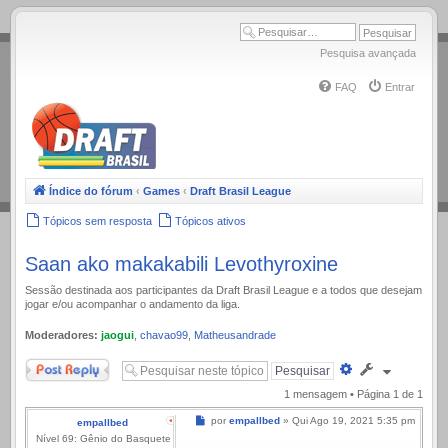
.
Pesquisa avançada
FAQ
Entrar
Índice do fórum
‹
Games
‹
Draft Brasil League
Tópicos sem resposta
Tópicos ativos
Saan ako makakabili Levothyroxine
Sessão destinada aos participantes da Draft Brasil League e a todos que desejam
jogar e/ou acompanhar o andamento da liga.
Moderadores:
jaogui
,
chavao99
,
Matheusandrade
Responder
Pesquisa
avançada
1 mensagem • Página
1
de
1
Mensagem
por
empallbed
»
Qui Ago 19, 2021 5:35 pm
empallbed
Nível 69: Gênio do Basquete