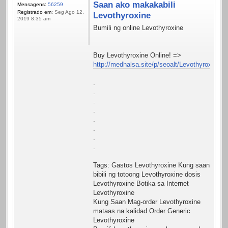
Saan ako makakabili
Mensagens:
56259
Registrado em:
Seg Ago 12,
Levothyroxine
2019 8:35 am
Bumili ng online Levothyroxine
Buy Levothyroxine Online! =>
http://medhalsa.site/p/seoalt/Levothyroxine.h
.
.
.
.
.
.
.
.
Tags: Gastos Levothyroxine Kung saan
bibili ng totoong Levothyroxine dosis
Levothyroxine Botika sa Internet
Levothyroxine
Kung Saan Mag-order Levothyroxine
mataas na kalidad Order Generic
Levothyroxine