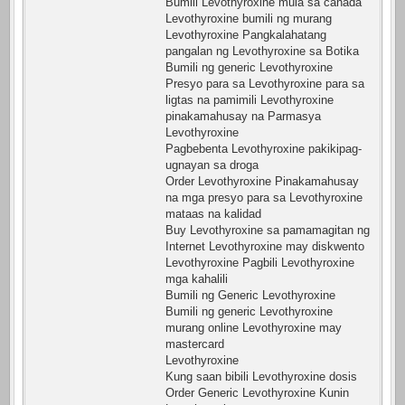
Bumili Levothyroxine mula sa canada
Levothyroxine bumili ng murang
Levothyroxine Pangkalahatang
pangalan ng Levothyroxine sa Botika
Bumili ng generic Levothyroxine
Presyo para sa Levothyroxine para sa
ligtas na pamimili Levothyroxine
pinakamahusay na Parmasya
Levothyroxine
Pagbebenta Levothyroxine pakikipag-
ugnayan sa droga
Order Levothyroxine Pinakamahusay
na mga presyo para sa Levothyroxine
mataas na kalidad
Buy Levothyroxine sa pamamagitan ng
Internet Levothyroxine may diskwento
Levothyroxine Pagbili Levothyroxine
mga kahalili
Bumili ng Generic Levothyroxine
Bumili ng generic Levothyroxine
murang online Levothyroxine may
mastercard
Levothyroxine
Kung saan bibili Levothyroxine dosis
Order Generic Levothyroxine Kunin