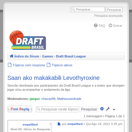
.
Pesquisa avançada
FAQ
Entrar
Índice do fórum
‹
Games
‹
Draft Brasil League
Tópicos sem resposta
Tópicos ativos
Saan ako makakabili Levothyroxine
Sessão destinada aos participantes da Draft Brasil League e a todos que desejam
jogar e/ou acompanhar o andamento da liga.
Moderadores:
jaogui
,
chavao99
,
Matheusandrade
Responder
Pesquisa
avançada
1 mensagem • Página
1
de
1
Mensagem
por
empallbed
»
Qui Ago 19, 2021 5:35 pm
empallbed
Nível 69: Gênio do Basquete