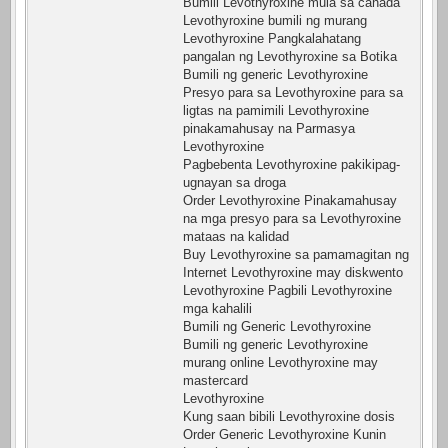
Bumili Levothyroxine mula sa canada
Levothyroxine bumili ng murang
Levothyroxine Pangkalahatang
pangalan ng Levothyroxine sa Botika
Bumili ng generic Levothyroxine
Presyo para sa Levothyroxine para sa
ligtas na pamimili Levothyroxine
pinakamahusay na Parmasya
Levothyroxine
Pagbebenta Levothyroxine pakikipag-
ugnayan sa droga
Order Levothyroxine Pinakamahusay
na mga presyo para sa Levothyroxine
mataas na kalidad
Buy Levothyroxine sa pamamagitan ng
Internet Levothyroxine may diskwento
Levothyroxine Pagbili Levothyroxine
mga kahalili
Bumili ng Generic Levothyroxine
Bumili ng generic Levothyroxine
murang online Levothyroxine may
mastercard
Levothyroxine
Kung saan bibili Levothyroxine dosis
Order Generic Levothyroxine Kunin