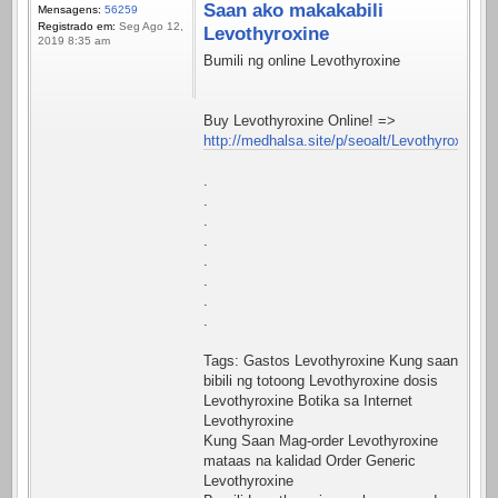
Saan ako makakabili
Mensagens:
56259
Registrado em:
Seg Ago 12,
Levothyroxine
2019 8:35 am
Bumili ng online Levothyroxine
Buy Levothyroxine Online! =>
http://medhalsa.site/p/seoalt/Levothyroxine.h
.
.
.
.
.
.
.
.
Tags: Gastos Levothyroxine Kung saan
bibili ng totoong Levothyroxine dosis
Levothyroxine Botika sa Internet
Levothyroxine
Kung Saan Mag-order Levothyroxine
mataas na kalidad Order Generic
Levothyroxine