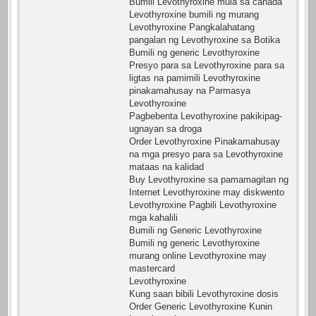
Bumili Levothyroxine mula sa canada
Levothyroxine bumili ng murang
Levothyroxine Pangkalahatang
pangalan ng Levothyroxine sa Botika
Bumili ng generic Levothyroxine
Presyo para sa Levothyroxine para sa
ligtas na pamimili Levothyroxine
pinakamahusay na Parmasya
Levothyroxine
Pagbebenta Levothyroxine pakikipag-
ugnayan sa droga
Order Levothyroxine Pinakamahusay
na mga presyo para sa Levothyroxine
mataas na kalidad
Buy Levothyroxine sa pamamagitan ng
Internet Levothyroxine may diskwento
Levothyroxine Pagbili Levothyroxine
mga kahalili
Bumili ng Generic Levothyroxine
Bumili ng generic Levothyroxine
murang online Levothyroxine may
mastercard
Levothyroxine
Kung saan bibili Levothyroxine dosis
Order Generic Levothyroxine Kunin