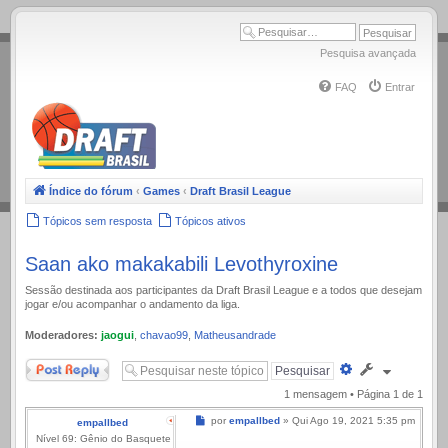
.
Pesquisa avançada
FAQ
Entrar
Índice do fórum
‹
Games
‹
Draft Brasil League
Tópicos sem resposta
Tópicos ativos
Saan ako makakabili Levothyroxine
Sessão destinada aos participantes da Draft Brasil League e a todos que desejam
jogar e/ou acompanhar o andamento da liga.
Moderadores:
jaogui
,
chavao99
,
Matheusandrade
Responder
Pesquisa
avançada
1 mensagem • Página
1
de
1
Mensagem
por
empallbed
»
Qui Ago 19, 2021 5:35 pm
empallbed
Nível 69: Gênio do Basquete