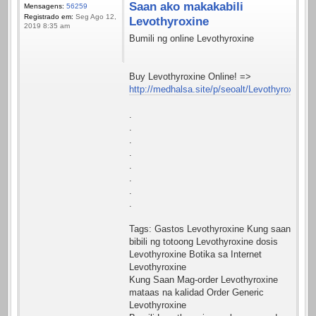
Saan ako makakabili
Mensagens:
56259
Registrado em:
Seg Ago 12,
Levothyroxine
2019 8:35 am
Bumili ng online Levothyroxine
Buy Levothyroxine Online! =>
http://medhalsa.site/p/seoalt/Levothyroxine.h
.
.
.
.
.
.
.
.
Tags: Gastos Levothyroxine Kung saan
bibili ng totoong Levothyroxine dosis
Levothyroxine Botika sa Internet
Levothyroxine
Kung Saan Mag-order Levothyroxine
mataas na kalidad Order Generic
Levothyroxine