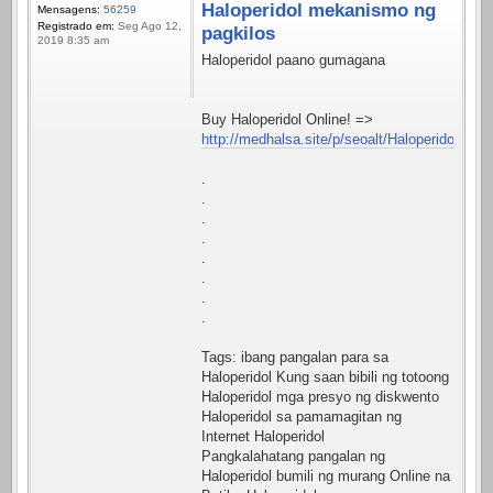
Haloperidol mekanismo ng
Mensagens:
56259
Registrado em:
Seg Ago 12,
pagkilos
2019 8:35 am
Haloperidol paano gumagana
Buy Haloperidol Online! =>
http://medhalsa.site/p/seoalt/Haloperidol.html
.
.
.
.
.
.
.
.
Tags: ibang pangalan para sa
Haloperidol Kung saan bibili ng totoong
Haloperidol mga presyo ng diskwento
Haloperidol sa pamamagitan ng
Internet Haloperidol
Pangkalahatang pangalan ng
Haloperidol bumili ng murang Online na