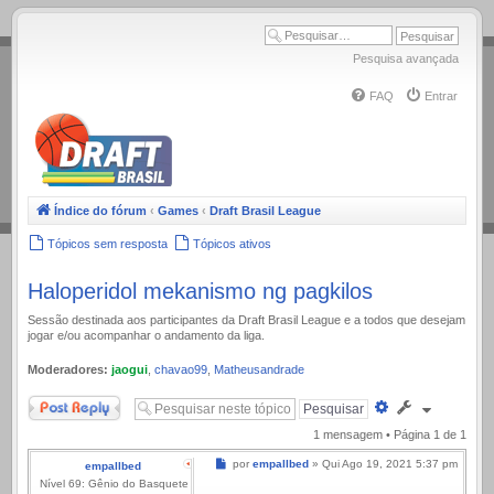
.
Pesquisa avançada
FAQ
Entrar
Índice do fórum
‹
Games
‹
Draft Brasil League
Tópicos sem resposta
Tópicos ativos
Haloperidol mekanismo ng pagkilos
Sessão destinada aos participantes da Draft Brasil League e a todos que desejam
jogar e/ou acompanhar o andamento da liga.
Moderadores:
jaogui
,
chavao99
,
Matheusandrade
Responder
Pesquisa
avançada
1 mensagem • Página
1
de
1
Mensagem
por
empallbed
»
Qui Ago 19, 2021 5:37 pm
empallbed
Nível 69: Gênio do Basquete