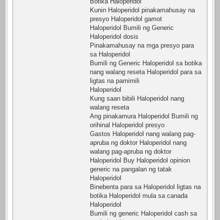
Botika Haloperidol
Kunin Haloperidol pinakamahusay na
presyo Haloperidol gamot
Haloperidol Bumili ng Generic
Haloperidol dosis
Pinakamahusay na mga presyo para
sa Haloperidol
Bumili ng Generic Haloperidol sa botika
nang walang reseta Haloperidol para sa
ligtas na pamimili
Haloperidol
Kung saan bibili Haloperidol nang
walang reseta
Ang pinakamura Haloperidol Bumili ng
orihinal Haloperidol presyo
Gastos Haloperidol nang walang pag-
apruba ng doktor Haloperidol nang
walang pag-apruba ng doktor
Haloperidol Buy Haloperidol opinion
generic na pangalan ng tatak
Haloperidol
Binebenta para sa Haloperidol ligtas na
botika Haloperidol mula sa canada
Haloperidol
Bumili ng generic Haloperidol cash sa