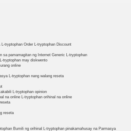
L-tryptophan Order L-tryptophan Discount
n sa pamamagitan ng Internet Generic L-tryptophan
 L-tryptophan may diskwento
Murang online
asya L-tryptophan nang walang reseta
ot
kabili L-tryptophan opinion
al na online L-tryptophan orihinal na online
reseta
g reseta
tophan Bumili ng orihinal L-tryptophan pinakamahusay na Parmasya