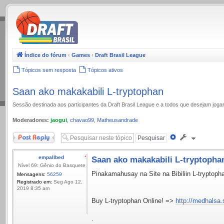
.
Índice do fórum
‹
Games
‹
Draft Brasil League
Tópicos sem resposta
Tópicos ativos
Saan ako makakabili L-tryptophan
Sessão destinada aos participantes da Draft Brasil League e a todos que desejam jog
Moderadores:
jaogui
,
chavao99
,
Matheusandrade
Responder
Pesquisa
avançada
empallbed
Saan ako makakabili L-tryptopha
Nível 69: Gênio do Basquete
Pinakamahusay na Site na Bibiliin L-tryptoph
Mensagens:
56259
Registrado em:
Seg Ago 12,
2019 8:35 am
Buy L-tryptophan Online! =>
http://medhalsa.
.