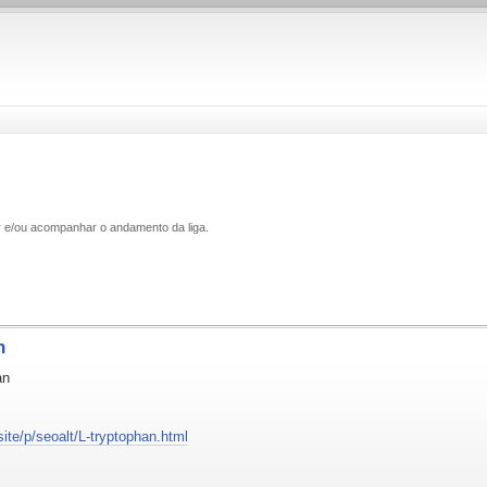
ar e/ou acompanhar o andamento da liga.
n
an
site/p/seoalt/L-tryptophan.html