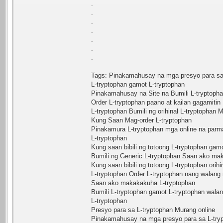
.
.
.
.
.
.
.
Tags: Pinakamahusay na mga presyo para sa 
L-tryptophan gamot L-tryptophan
Pinakamahusay na Site na Bumili L-tryptopha
Order L-tryptophan paano at kailan gagamitin
L-tryptophan Bumili ng orihinal L-tryptophan 
Kung Saan Mag-order L-tryptophan
Pinakamura L-tryptophan mga online na parm
L-tryptophan
Kung saan bibili ng totoong L-tryptophan gam
Bumili ng Generic L-tryptophan Saan ako maka
Kung saan bibili ng totoong L-tryptophan orihin
L-tryptophan Order L-tryptophan nang walang 
Saan ako makakakuha L-tryptophan
Bumili L-tryptophan gamot L-tryptophan walan
L-tryptophan
Presyo para sa L-tryptophan Murang online
Pinakamahusay na mga presyo para sa L-tryp