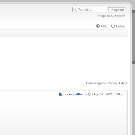
Pesquisa avançada
FAQ
Entrar
1 mensagem • Página
1
de
1
Mensagem
por
empallbed
»
Qui Ago 19, 2021 5:38 pm