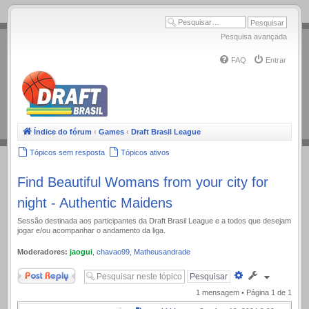
.
Pesquisa avançada
FAQ
Entrar
Índice do fórum
‹
Games
‹
Draft Brasil League
Tópicos sem resposta
Tópicos ativos
Find Beautiful Womans from your city for
night - Authentic Maidens
Sessão destinada aos participantes da Draft Brasil League e a todos que desejam
jogar e/ou acompanhar o andamento da liga.
Moderadores:
jaogui
,
chavao99
,
Matheusandrade
Responder
Pesquisa
avançada
1 mensagem • Página
1
de
1