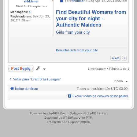
Mensagem
por
rithkhmer
»
Seg Ago 12, 2024 8:02 am
rithkhmer
Nível 1: Pára-quedista
Find Beautiful Womans from
Mensagens:
5
Registrado em:
Sex Jun 23,
your city for night -
2017 4:58 am
Authentic Maidens
Girls from your city
Beautiful Girls from your city
Responder
1 mensagem • Página
1
de
1
Voltar para “Draft Brasil League”
Ir para
Índice do fórum
Todos os horários são
UTC-03:00
Excluir todos os cookies deste painel
.
Powered by
phpBB
® Forum Software © phpBB Limited
Designed by
ST Software
for
PTF
.
Traduzido por:
Suporte phpBB