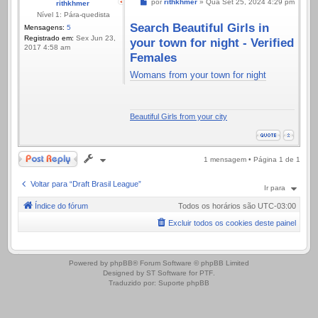
Mensagem
por
rithkhmer
»
Qua Set 25, 2024 4:29 pm
rithkhmer
Nível 1: Pára-quedista
Search Beautiful Girls in
Mensagens:
5
Registrado em:
Sex Jun 23,
your town for night - Verified
2017 4:58 am
Females
Womans from your town for night
Beautiful Girls from your city
Responder
1 mensagem • Página
1
de
1
Voltar para “Draft Brasil League”
Ir para
Índice do fórum
Todos os horários são
UTC-03:00
Excluir todos os cookies deste painel
.
Powered by
phpBB
® Forum Software © phpBB Limited
Designed by
ST Software
for
PTF
.
Traduzido por:
Suporte phpBB