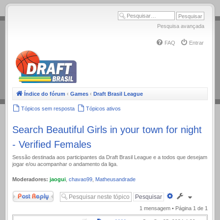
.
Pesquisa avançada
FAQ
Entrar
Índice do fórum
‹
Games
‹
Draft Brasil League
Tópicos sem resposta
Tópicos ativos
Search Beautiful Girls in your town for night
- Verified Females
Sessão destinada aos participantes da Draft Brasil League e a todos que desejam
jogar e/ou acompanhar o andamento da liga.
Moderadores:
jaogui
,
chavao99
,
Matheusandrade
Responder
Pesquisa
avançada
1 mensagem • Página
1
de
1