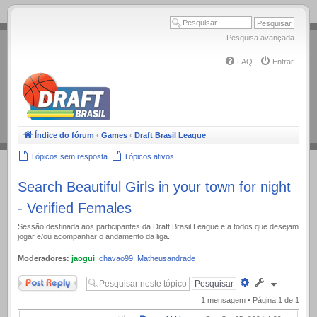
.
Pesquisa avançada
FAQ
Entrar
Índice do fórum
‹
Games
‹
Draft Brasil League
Tópicos sem resposta
Tópicos ativos
Search Beautiful Girls in your town for night
- Verified Females
Sessão destinada aos participantes da Draft Brasil League e a todos que desejam
jogar e/ou acompanhar o andamento da liga.
Moderadores:
jaogui
,
chavao99
,
Matheusandrade
Responder
Pesquisa
avançada
1 mensagem • Página
1
de
1