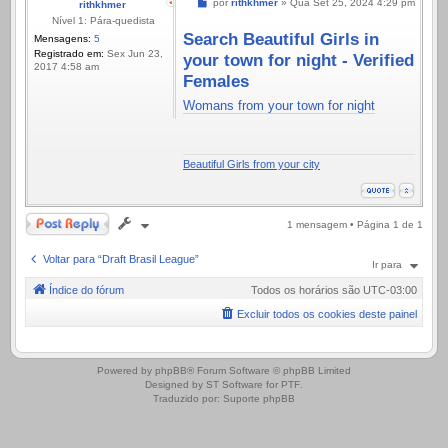
Mensagem
por
rithkhmer
»
Qua Set 25, 2024 4:29 pm
rithkhmer
Nível 1: Pára-quedista
Search Beautiful Girls in
Mensagens:
5
Registrado em:
Sex Jun 23,
your town for night - Verified
2017 4:58 am
Females
Womans from your town for night
Beautiful Girls from your city
Responder
1 mensagem • Página
1
de
1
Voltar para “Draft Brasil League”
Ir para
Índice do fórum
Todos os horários são
UTC-03:00
Excluir todos os cookies deste painel
.
Powered by
phpBB
® Forum Software © phpBB Limited
Designed by
ST Software
for
PTF
.
Traduzido por:
Suporte phpBB