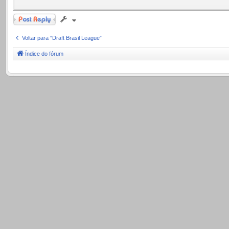
Responder
Voltar para “Draft Brasil League”
Índice do fórum
.