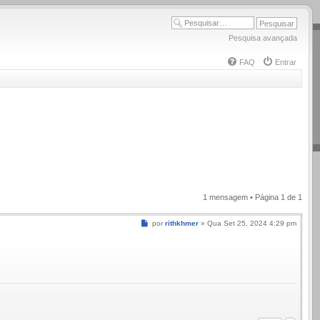
Pesquisa avançada
FAQ
Entrar
1 mensagem • Página
1
de
1
Mensagem
por
rithkhmer
»
Qua Set 25, 2024 4:29 pm