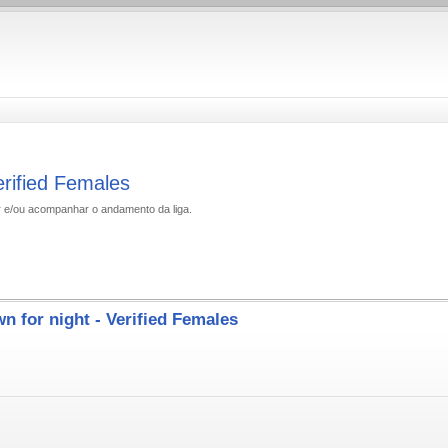
Verified Females
ar e/ou acompanhar o andamento da liga.
wn for night - Verified Females