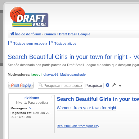
.
Índice do fórum
‹
Games
‹
Draft Brasil League
Tópicos sem resposta
Tópicos ativos
Search Beautiful Girls in your town for night - 
Sessão destinada aos participantes da Draft Brasil League e a todos que desejam jog
Moderadores:
jaogui
,
chavao99
,
Matheusandrade
Responder
Pesquisa
avançada
rithkhmer
Search Beautiful Girls in your to
Nível 1: Pára-quedista
Womans from your town for night
Mensagens:
5
Registrado em:
Sex Jun 23,
2017 4:58 am
Beautiful Girls from your city