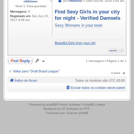
Mensagem
por
rithkhmer
»
Dom Out 06, 2024 5:44 am
rithkhmer
Nível 1: Pára-quedista
Find Sexy Girls in your city
Mensagens:
5
Registrado em:
Sex Jun 23,
for night - Verified Damsels
2017 4:58 am
Sexy Womans in your town
Beautiful Girls from your city
Responder
1 mensagem • Página
1
de
1
Voltar para “Draft Brasil League”
Ir para
Índice do fórum
Todos os horários são
UTC-03:00
Excluir todos os cookies deste painel
.
Powered by
phpBB
® Forum Software © phpBB Limited
Designed by
ST Software
for
PTF
.
Traduzido por:
Suporte phpBB