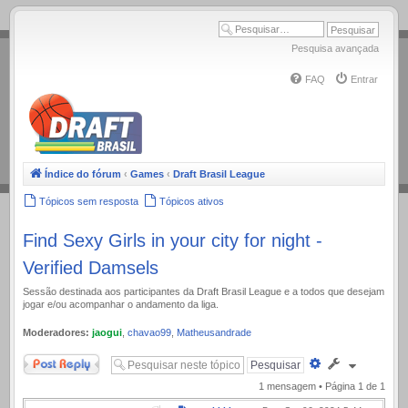
.
Pesquisa avançada
FAQ
Entrar
Índice do fórum
‹
Games
‹
Draft Brasil League
Tópicos sem resposta
Tópicos ativos
Find Sexy Girls in your city for night -
Verified Damsels
Sessão destinada aos participantes da Draft Brasil League e a todos que desejam
jogar e/ou acompanhar o andamento da liga.
Moderadores:
jaogui
,
chavao99
,
Matheusandrade
Responder
Pesquisa
avançada
1 mensagem • Página
1
de
1