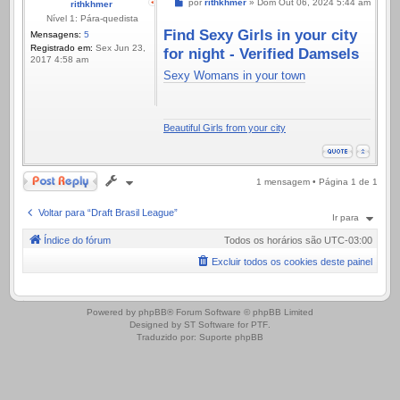
Mensagem
por
rithkhmer
»
Dom Out 06, 2024 5:44 am
rithkhmer
Nível 1: Pára-quedista
Find Sexy Girls in your city
Mensagens:
5
Registrado em:
Sex Jun 23,
for night - Verified Damsels
2017 4:58 am
Sexy Womans in your town
Beautiful Girls from your city
Responder
1 mensagem • Página
1
de
1
Voltar para “Draft Brasil League”
Ir para
Índice do fórum
Todos os horários são
UTC-03:00
Excluir todos os cookies deste painel
.
Powered by
phpBB
® Forum Software © phpBB Limited
Designed by
ST Software
for
PTF
.
Traduzido por:
Suporte phpBB