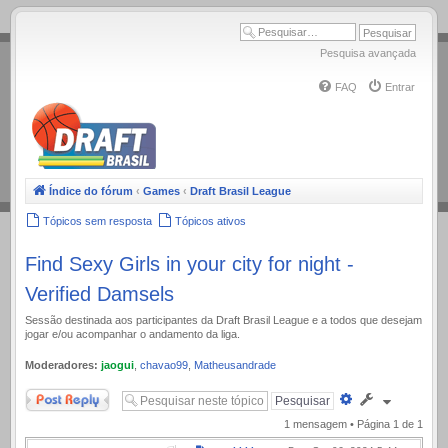
.
Pesquisa avançada
FAQ
Entrar
Índice do fórum
‹
Games
‹
Draft Brasil League
Tópicos sem resposta
Tópicos ativos
Find Sexy Girls in your city for night -
Verified Damsels
Sessão destinada aos participantes da Draft Brasil League e a todos que desejam
jogar e/ou acompanhar o andamento da liga.
Moderadores:
jaogui
,
chavao99
,
Matheusandrade
Responder
Pesquisa
avançada
1 mensagem • Página
1
de
1