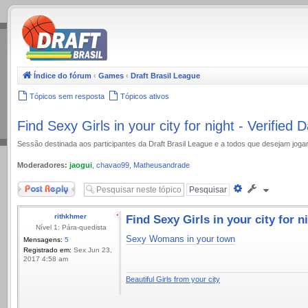
.
Índice do fórum
‹
Games
‹
Draft Brasil League
Tópicos sem resposta
Tópicos ativos
Find Sexy Girls in your city for night - Verified
Sessão destinada aos participantes da Draft Brasil League e a todos que desejam jog
Moderadores:
jaogui
,
chavao99
,
Matheusandrade
Responder
Pesquisa
avançada
rithkhmer
Find Sexy Girls in your city for n
Nível 1: Pára-quedista
Sexy Womans in your town
Mensagens:
5
Registrado em:
Sex Jun 23,
2017 4:58 am
Beautiful Girls from your city