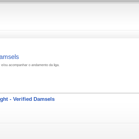
 Damsels
ar e/ou acompanhar o andamento da liga.
ight - Verified Damsels