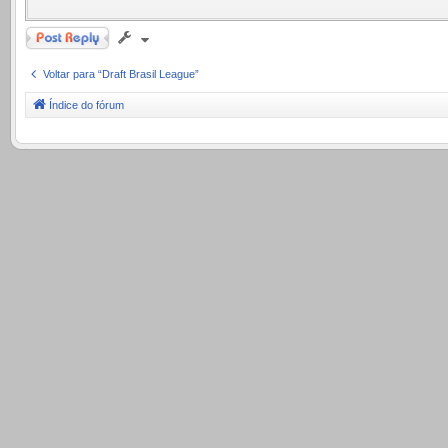
Responder
Voltar para “Draft Brasil League”
Índice do fórum
.