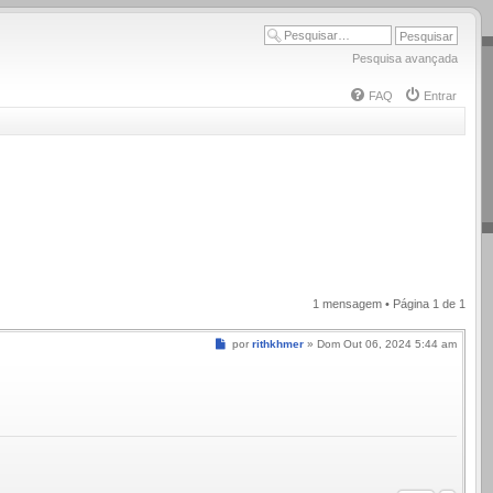
Pesquisa avançada
FAQ
Entrar
1 mensagem • Página
1
de
1
Mensagem
por
rithkhmer
»
Dom Out 06, 2024 5:44 am